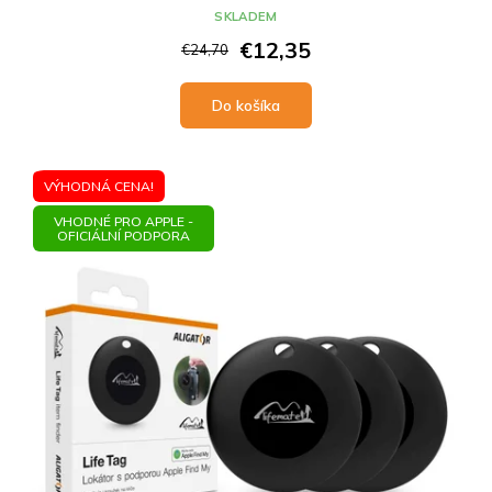
SKLADEM
€12,35
€24,70
Do košíka
VÝHODNÁ CENA!
VHODNÉ PRO APPLE -
OFICIÁLNÍ PODPORA