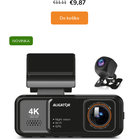
€9,87
€11,11
Do košíka
NOVINKA