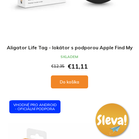
v
Aligator Life Tag - lokátor s podporou Apple Find My
SKLADEM
€11,11
€12,35
Do košíka
VHODNÉ PRO ANDROID
- OFICIÁLNÍ PODPORA