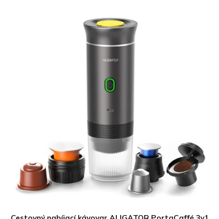
Cestovný nabíjací kávovar ALIGATOR PortaCaffé 3v1