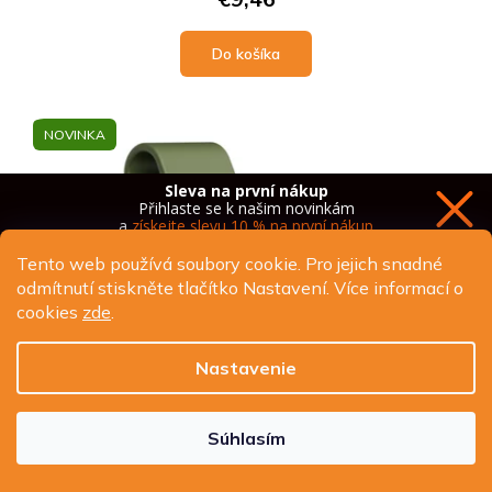
Do košíka
NOVINKA
Sleva na první nákup
Přihlaste se k našim novinkám
a
získejte slevu 10 % na první nákup
Tento web používá soubory cookie. Pro jejich snadné
odmítnutí stiskněte tlačítko Nastavení. Více informací o
cookies
zde
.
Chci novinky a slevu
Nastavenie
Ochrana osobních údajů
Súhlasím