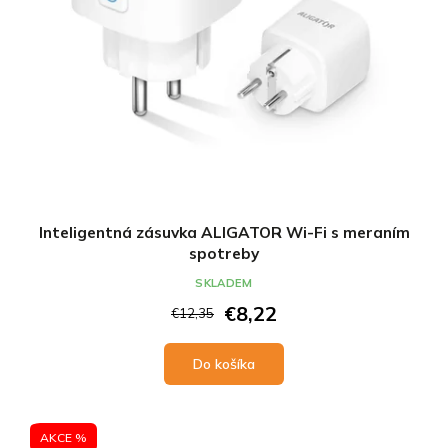
Inteligentná zásuvka ALIGATOR Wi-Fi s meraním
spotreby
SKLADEM
€8,22
€12,35
Do košíka
AKCE %