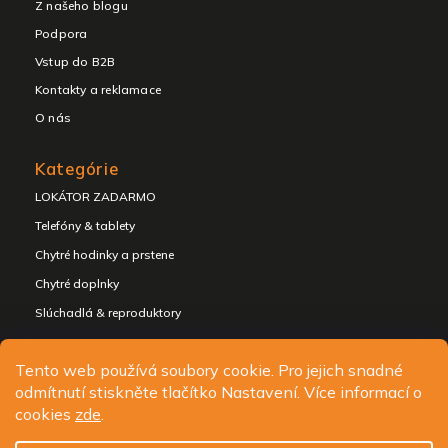
Z našeho blogu
Podpora
Vstup do B2B
Kontakty a reklamace
O nás
Kategórie
LOKÁTOR ZADARMO
Telefóny & tablety
Chytré hodinky a prstene
Chytré doplnky
Slúchadlá & reproduktory
Tento web používá soubory cookie. Pro jejich snadné
odmítnutí stiskněte tlačítko Nastavení. Více informací o
Copyright 2026
ALIGATOR - telefony, chytré hodinky a
cookies
zde
.
příslušenství
. Všetky práva vyhradené.
Upraviť nastavenie cookies