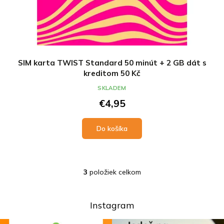
SIM karta TWIST Standard 50 minút + 2 GB dát s
kreditom 50 Kč
SKLADEM
€4,95
Do košíka
3
položiek celkom
O
v
l
á
Instagram
d
a