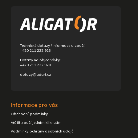
á
p
ä
t
i
e
Technické dotazy / informace o zboží:
+420 211 222 925
Dotazy na objednávky:
+420 211 222 920
dotazy@adart.cz
Informace pro vás
Obchodní podmínky
Vrátit zboží jedním kliknutím
Podmínky ochrany osobních údajů