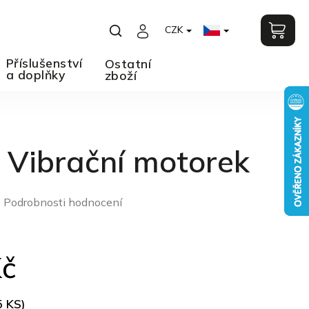
CZK
Příslušenství
Ostatní
a doplňky
zboží
 Vibrační motorek
Podrobnosti hodnocení
o
Kč
5 KS)