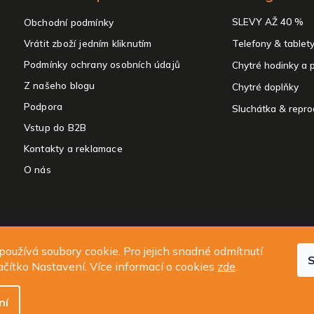
SLEVY AŽ 40 %
Obchodní podmínky
Vrátit zboží jedním kliknutím
Telefony & tablet
Podmínky ochrany osobních údajů
Chytré hodinky a 
Z našeho blogu
Chytré doplňky
Podpora
Sluchátka & repro
Vstup do B2B
Kontakty a reklamace
O nás
 2026
ALIGATOR - telefony, chytré hodinky a příslušenství
. Všechna práva
oužívá soubory cookie. Pro jejich snadné odmítnutí
S
Upravit nastavení cookies
lačítko Nastavení. Více informací o cookies
zde
.
Design
Shoptak.cz
| Platforma
Shoptet.cz
ní