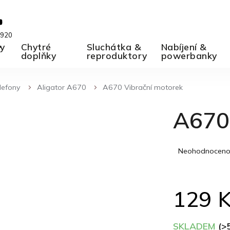
 920
ky
A
Chytré
Sluchátka &
Nabíjení &
doplňky
reproduktory
powerbanky
elefony
Aligator A670
A670 Vibrační motorek
A670
Průměrné
Neohodnocen
hodnocení
produktu
je
129 
0,0
z
5
SKLADEM
(>
hvězdiček.