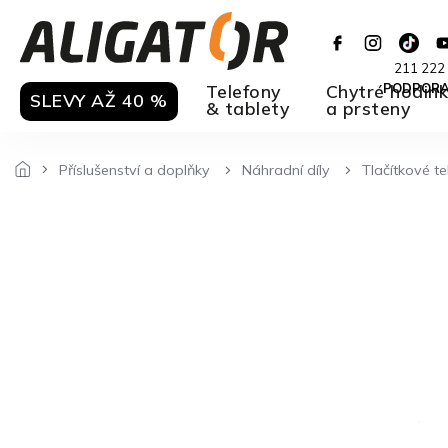
Přejít
na
obsah
211 222
Telefony
Chytré hodin
PODPOR
SLEVY AŽ 40 %
& tablety
a prsteny
Příslušenství a doplňky
Náhradní díly
Tlačítkové t