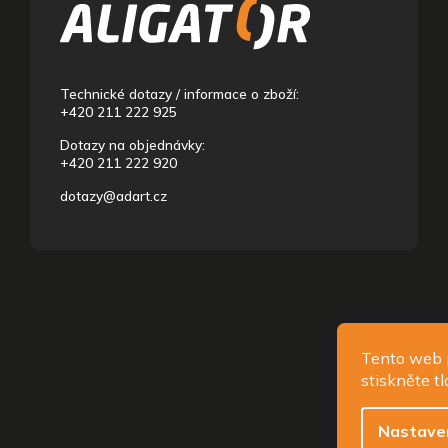
a
t
í
Technické dotazy / informace o zboží:
+420 211 222 925
Dotazy na objednávky:
+420 211 222 920
dotazy@adart.cz
Copyright
Tento web p
stiskněte t
Nastave