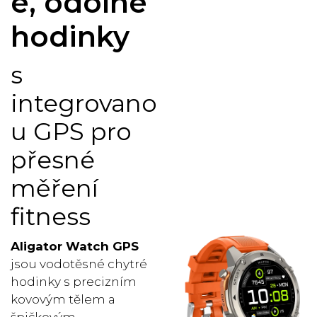
é, odolné
hodinky
s
integrovano
u GPS pro
přesné
měření
fitness
Aligator Watch GPS
jsou vodotěsné chytré
hodinky s precizním
kovovým tělem a
špičkovým