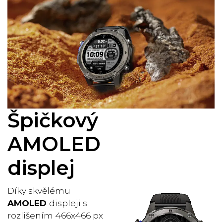
Špičkový
AMOLED
displej
Díky skvělému
AMOLED
displeji s
rozlišením 466x466 px