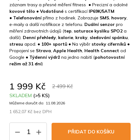
záznam trasy a přesné měření fitness ● Precizní a odolné
kovové tělo ●
Vodotěsné
s certifikací
IP69K/5ATM
● Telefonování
přímo z hodinek. Zobrazuje
SMS
,
hovory
,
e-maily a další notifikace z telefonu.
Duální senzor
pro
měření zdravotních údajů (
tep
,
saturace kyslíku SPO2
a
další).
Denní přehledy
,
kalorie
,
kroky
,
sledování spánku
,
stresu
apod. ●
100+ sportů
● Na výběr
stovky
ciferníků
●
Propojení se
Strava
,
Apple Health
,
Health Connect
od
Google
● Týdenní výdrž
na jedno nabití (
pohotovostní
režim až 31 dní
)
1 999 Kč
2 499 Kč
SKLADEM
(>5 KS)
Můžeme doručit do:
11.08.2026
1 652,07 Kč bez DPH
Měrná
cena:
PŘIDAT DO KOŠÍKU