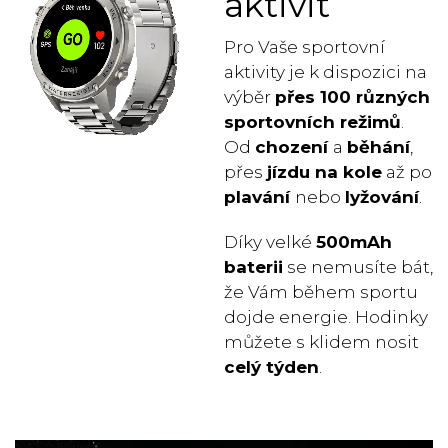
aktivit
Pro Vaše sportovní
aktivity je k dispozici na
výběr
přes 100 různých
sportovních režimů
.
Od
chození
a
běhání
,
přes
jízdu na kole
až po
plavání
nebo
lyžování
.
Díky velké
500mAh
baterii
se nemusíte bát,
že Vám během sportu
dojde energie. Hodinky
můžete s klidem nosit
celý týden
.