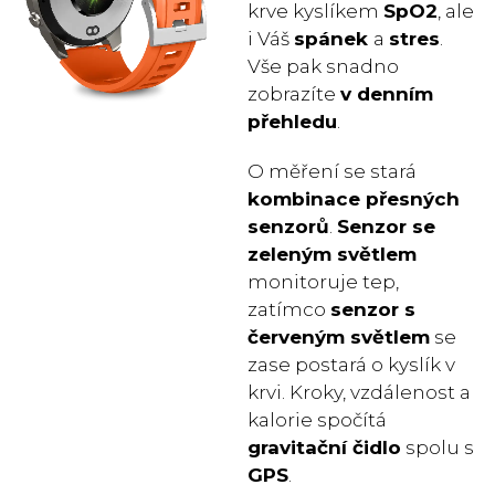
krve kyslíkem
SpO2
, ale
i Váš
spánek
a
stres
.
Vše pak snadno
zobrazíte
v
denním
přehledu
.
O měření se stará
kombinace přesných
senzorů
.
Senzor se
zeleným světlem
monitoruje tep,
zatímco
senzor s
červeným světlem
se
zase postará o kyslík v
krvi. Kroky, vzdálenost a
kalorie spočítá
gravitační čidlo
spolu s
GPS
.