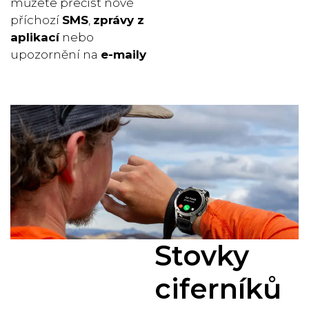
můžete přečíst nové
příchozí
SMS
,
zprávy z
aplikací
nebo
upozornění na
e-maily
Stovky
ciferníků