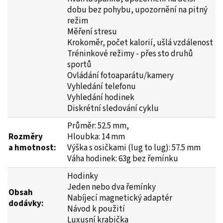
dobu bez pohybu, upozornění na pitný
režim
Měření stresu
Krokoměr, počet kalorií, ušlá vzdálenost
Tréninkové režimy - přes sto druhů
sportů
Ovládání fotoaparátu/kamery
Vyhledání telefonu
Vyhledání hodinek
Diskrétní sledování cyklu
Průměr: 52.5 mm,
Rozměry
Hloubka: 14 mm
a hmotnost:
Výška s osičkami (lug to lug): 57.5 mm
Váha hodinek: 63g bez řemínku
Hodinky
Jeden nebo dva řemínky
Obsah
Nabíjecí magnetický adaptér
dodávky:
Návod k použití
Luxusní krabička