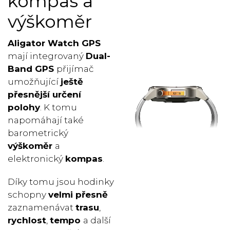
kompas a
výškoměr
Aligator Watch GPS
mají integrovaný
Dual-
Band
GPS
přijímač
umožňující
ještě
přesnější určení
polohy
. K tomu
napomáhají také
barometrický
výškoměr
a
elektronický
kompas
.
Díky tomu jsou hodinky
schopny
velmi přesně
zaznamenávat
trasu
,
rychlost
,
tempo
a další