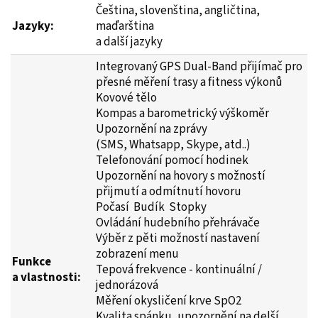
Čeština, slovenština, angličtina,
Jazyky:
maďarština
a další jazyky
Integrovaný GPS Dual-Band přijímač pro
přesné měření trasy a fitness výkonů
Kovové tělo
Kompas a barometrický výškoměr
Upozornění na zprávy
(SMS, Whatsapp, Skype, atd..)
Telefonování pomocí hodinek
Upozornění na hovory s možností
přijmutí a odmítnutí hovoru
Počasí Budík Stopky
Ovládání hudebního přehrávače
Výběr z pěti možností nastavení
zobrazení menu
Funkc
e
Tepová frekvence - kontinuální /
a vlastnosti:
jednorázová
Měření okysličení krve SpO2
Kvalita spánku, upozornění na delší