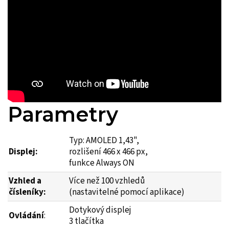
Parametry
Typ: AMOLED 1,43",
Displej:
rozlišení 466 x 466 px,
funkce Always ON
Vzhled a
Více než 100 vzhledů
čísleníky:
(nastavitelné pomocí aplikace)
Dotykový displej
Ovládání
:
3 tlačítka