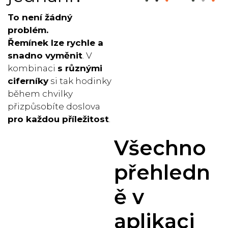
To není žádný
problém.
Řemínek lze rychle a
snadno
vyměnit
. V
kombinaci
s různými
ciferníky
si tak hodinky
během chvilky
přizpůsobíte doslova
pro každou příležitost
.
Všechno
přehledn
ě v
aplikaci