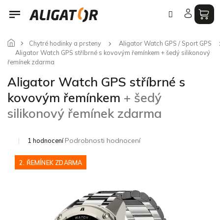
Přejít
na
obsah
Chytré hodinky a prsteny
Aligator Watch GPS / Sport GPS
Aligator Watch GPS stříbrné s kovovým řemínkem
+ šedý silikonový
řemínek zdarma
Aligator Watch GPS stříbrné s
kovovým řemínkem
+ šedý
silikonový řemínek zdarma
Průměrné
Podrobnosti hodnocení
1 hodnocení
hodnocení
produktu
2. ŘEMÍNEK ZDARMA
je
5,0
z
5
hvězdiček.