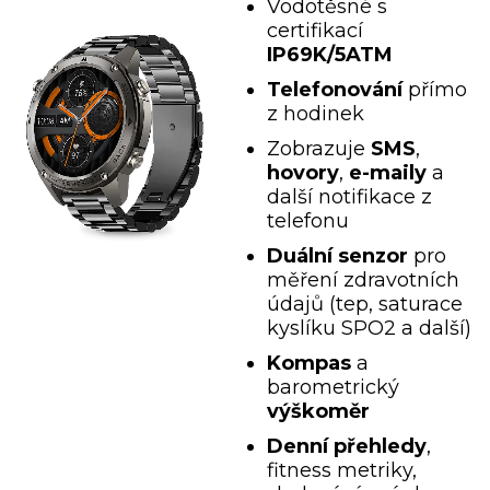
Vodotěsné s
certifikací
IP69K/5ATM
Telefonování
přímo
z hodinek
Zobrazuje
SMS
,
hovory
,
e-maily
a
další notifikace z
telefonu
Duální senzor
pro
měření zdravotních
údajů (tep, saturace
kyslíku SPO2 a další)
Kompas
a
barometrický
výškoměr
Denní přehledy
,
fitness metriky,