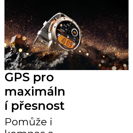
GPS pro
maximáln
í přesnost
Pomůže i