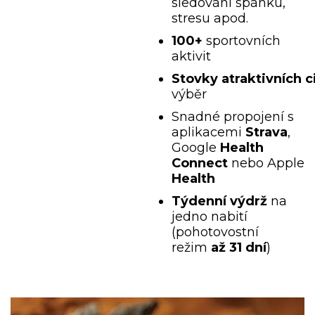
sledování spánku,
stresu apod.
100+
sportovních
aktivit
Stovky
atraktivních
c
výběr
Snadné propojení s
aplikacemi
Strava
,
Google
Health
Connect
nebo Apple
Health
Týdenní výdrž
na
jedno nabití
(pohotovostní
režim
až 31 dní
)