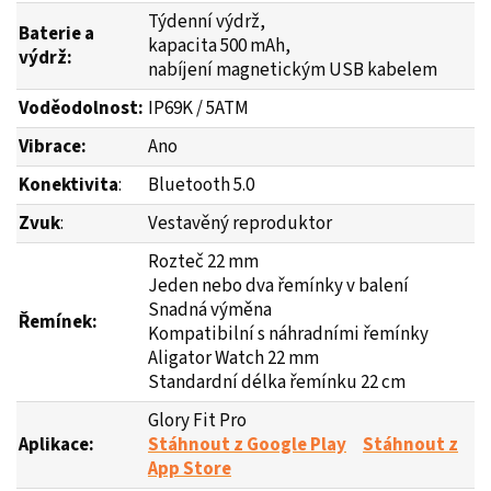
Týdenní výdrž,
Baterie a
kapacita 500 mAh,
výdrž:
nabíjení magnetickým USB kabelem
Voděodolnost:
IP69K / 5ATM
Vibrace:
Ano
Konektivita
:
Bluetooth 5.0
Zvuk
:
Vestavěný reproduktor
Rozteč 22 mm
Jeden nebo dva řemínky v balení
Snadná výměna
Řemínek:
Kompatibilní s náhradními řemínky
Aligator Watch 22 mm
Standardní délka řemínku 22 cm
Glory Fit Pro
Aplikace:
Stáhnout z Google Play
Stáhnout z
App Store