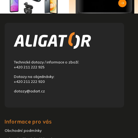
Z
á
p
a
t
í
Technické dotazy / informace o zboží:
+420 211 222 925
Dotazy na objednávky:
+420 211 222 920
dotazy@adart.cz
Informace pro vás
Obchodní podmínky