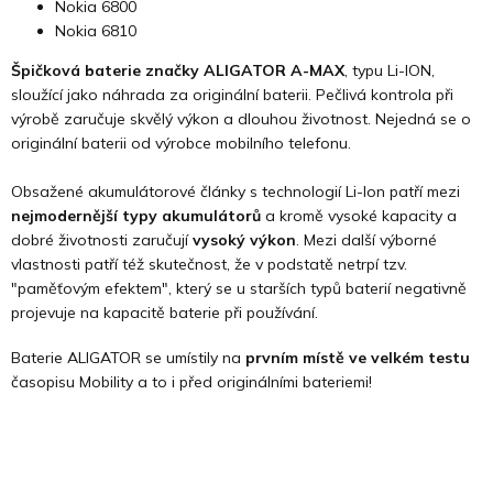
Nokia 6800
Nokia 6810
Špičková baterie značky ALIGATOR A-MAX
, typu Li-ION,
sloužící jako náhrada za originální baterii. Pečlivá kontrola při
výrobě zaručuje skvělý výkon a dlouhou životnost. Nejedná se o
originální baterii od výrobce mobilního telefonu.
Obsažené akumulátorové články s technologií Li-Ion patří mezi
nejmodernější typy akumulátorů
a kromě vysoké kapacity a
dobré životnosti zaručují
vysoký výkon
. Mezi další výborné
vlastnosti patří též skutečnost, že v podstatě netrpí tzv.
"paměťovým efektem", který se u starších typů baterií negativně
projevuje na kapacitě baterie při používání.
Baterie ALIGATOR se umístily na
prvním místě ve velkém testu
časopisu Mobility a to i před originálními bateriemi!