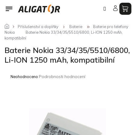
Přejít
na
obsah
Příslušenství a doplňky
Baterie
Baterie pro telefony
Nokia
Baterie Nokia 33/34/35/5510/6800, Li-ION 1250 mAh,
kompatibilní
Baterie Nokia 33/34/35/5510/6800,
Li-ION 1250 mAh, kompatibilní
Průměrné
Podrobnosti hodnocení
Neohodnoceno
hodnocení
produktu
je
0,0
z
5
hvězdiček.