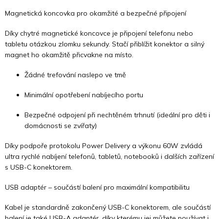
Magnetická koncovka pro okamžité a bezpečné připojení
Díky chytré magnetické koncovce je připojení telefonu nebo
tabletu otázkou zlomku sekundy. Stačí přiblížit konektor a silný
magnet ho okamžitě přicvakne na místo.
Žádné trefování naslepo ve tmě
Minimální opotřebení nabíjecího portu
Bezpečné odpojení při nechtěném trhnutí (ideální pro děti i
domácnosti se zvířaty)
Díky podpoře protokolu Power Delivery a výkonu 60W zvládá
ultra rychlé nabíjení telefonů, tabletů, notebooků i dalších zařízení
s USB-C konektorem.
USB adaptér – součástí balení pro maximální kompatibilitu
Kabel je standardně zakončený USB-C konektorem, ale součástí
balení je také USB-A adaptér, díky kterému jej můžete používat i