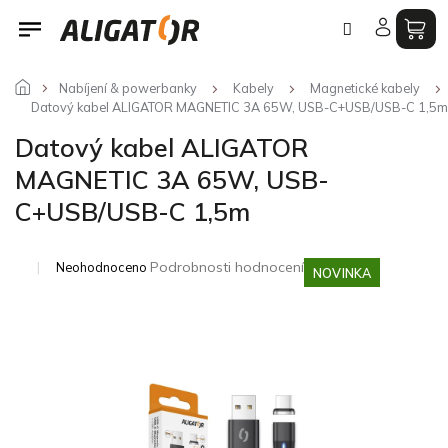
Přejít
na
obsah
Nabíjení & powerbanky
Kabely
Magnetické kabely
Datový kabel ALIGATOR MAGNETIC 3A 65W, USB-C+USB/USB-C 1,5m
Datový kabel ALIGATOR
MAGNETIC 3A 65W, USB-
C+USB/USB-C 1,5m
Průměrné
Podrobnosti hodnocení
Neohodnoceno
NOVINKA
hodnocení
produktu
je
0,0
z
5
hvězdiček.