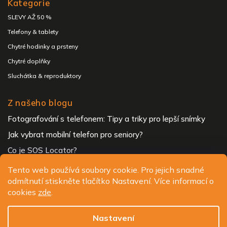
Kategorie
SLEVY AŽ 50 %
Telefony & tablety
Chytré hodinky a prsteny
Chytré doplňky
Sluchátka & reproduktory
Z našeho blogu
Fotografování s telefonem: Tipy a triky pro lepší snímky
Jak vybrat mobilní telefon pro seniory?
Co je SOS Locator?
Tento web používá soubory cookie. Pro jejich snadné
odmítnutí stiskněte tlačítko Nastavení. Více informací o
Copyright 2026
ALIGATOR - telefony, chytré hodinky a
cookies
zde
.
příslušenství
. Všechna práva vyhrazena.
Upravit nastavení cookies
Nastavení
Design
Shoptak.cz
| Platforma
Shoptet.cz