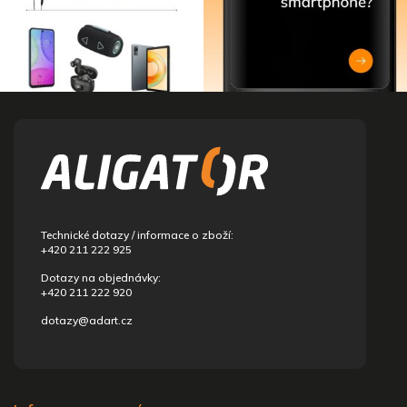
Z
á
p
a
t
í
Technické dotazy / informace o zboží:
+420 211 222 925
Dotazy na objednávky:
+420 211 222 920
dotazy@adart.cz