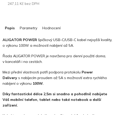
247,11 Kč bez DPH
Měrná
cena:
Popis
Parametry
Hodnocení
ALIGATOR POWER
špičkový USB-C/USB-C kabel nejvyšší kvality,
o výkonu 100W a možností nabíjení až 5A.
Řada ALIGATOR POWER je navržena pro denní použití doma,
v kanceláři i na cestách.
Mezi přední vlastnosti patří podpora protokolu
Power
Delivery
s nabíjecím proudem až 5A s možností extra rychlého
nabíjení o výkonu
100W.
Díky fantastické délce 2,5m si snadno a pohodlně nabijete
Váš mobilní telefon, tablet nebo také notebook a další
zařízení.