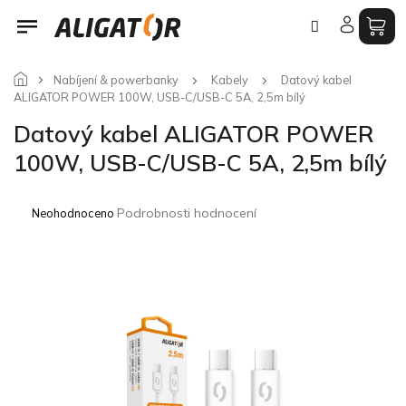
Přejít
na
obsah
Nabíjení & powerbanky
Kabely
Datový kabel
ALIGATOR POWER 100W, USB-C/USB-C 5A, 2,5m bílý
Datový kabel ALIGATOR POWER
100W, USB-C/USB-C 5A, 2,5m bílý
Průměrné
Podrobnosti hodnocení
Neohodnoceno
hodnocení
produktu
je
0,0
z
5
hvězdiček.