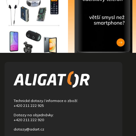
Z
á
p
a
t
í
Technické dotazy / informace o zboží:
+420 211 222 925
Dotazy na objednávky:
+420 211 222 920
dotazy@adart.cz