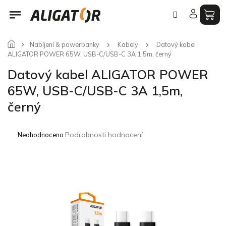
Přejít
na
obsah
Nabíjení & powerbanky
Kabely
Datový kabel
ALIGATOR POWER 65W, USB-C/USB-C 3A 1,5m, černý
Datový kabel ALIGATOR POWER
65W, USB-C/USB-C 3A 1,5m,
černý
Průměrné
Podrobnosti hodnocení
Neohodnoceno
hodnocení
produktu
je
0,0
z
5
hvězdiček.