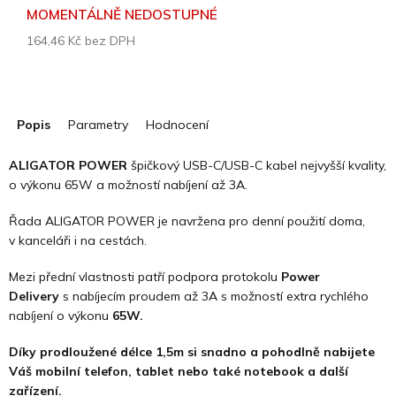
MOMENTÁLNĚ NEDOSTUPNÉ
164,46 Kč bez DPH
Měrná
cena:
Popis
Parametry
Hodnocení
ALIGATOR POWER
špičkový USB-C/USB-C kabel nejvyšší kvality,
o výkonu 65W a možností nabíjení až 3A.
Řada ALIGATOR POWER je navržena pro denní použití doma,
v kanceláři i na cestách.
Mezi přední vlastnosti patří podpora protokolu
Power
Delivery
s nabíjecím proudem až 3A s možností extra rychlého
nabíjení o výkonu
65W.
Díky prodloužené délce 1,5m si snadno a pohodlně nabijete
Váš mobilní telefon, tablet nebo také notebook a další
zařízení.