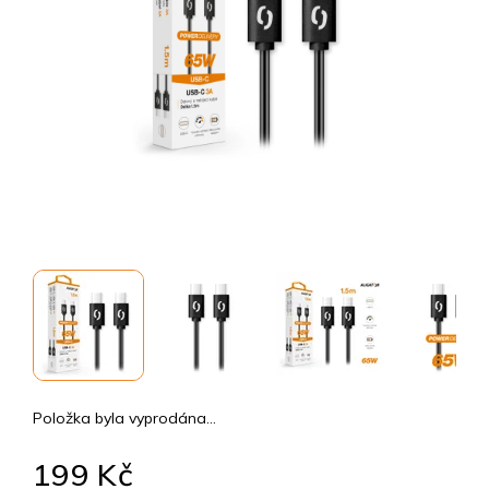
Položka byla vyprodána…
199 Kč