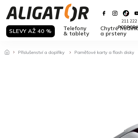
Přejít
na
obsah
211 222
Telefony
Chytré hodin
PODPOR
SLEVY AŽ 40 %
& tablety
a prsteny
Příslušenství a doplňky
Paměťové karty a flash disky