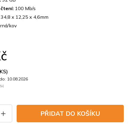
čtení:
100 Mb/s
34,8 x 12,25 x 4,6mm
rná/kov
Kč
 KS)
do:
10.08.2026
PH
PŘIDAT DO KOŠÍKU