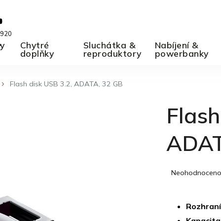
 920
ky
A
Chytré
Sluchátka &
Nabíjení &
doplňky
reproduktory
powerbanky
Flash disk USB 3.2, ADATA, 32 GB
Flash
ADAT
Průměrné
Neohodnocen
hodnocení
produktu
je
Rozhraní
0,0
Kapacita