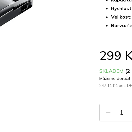
z
Rychlost 
5
hvězdiček.
Velikost:
Barva:
če
299 
SKLADEM
(2
Můžeme doručit 
247,11 Kč bez D
Měrná
cena: