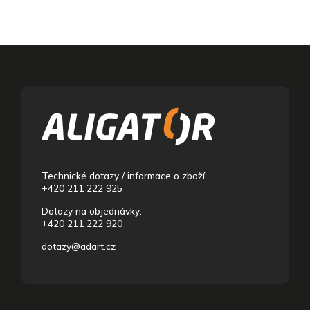
Z
á
p
a
t
í
Technické dotazy / informace o zboží:
+420 211 222 925
Dotazy na objednávky:
+420 211 222 920
dotazy@adart.cz