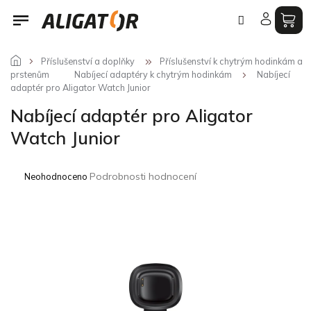
Přejít
na
obsah
Příslušenství a doplňky
Příslušenství k chytrým hodinkám a
prstenům
Nabíjecí adaptéry k chytrým hodinkám
Nabíjecí
adaptér pro Aligator Watch Junior
Nabíjecí adaptér pro Aligator
Watch Junior
Průměrné
Podrobnosti hodnocení
Neohodnoceno
hodnocení
produktu
je
0,0
z
5
hvězdiček.