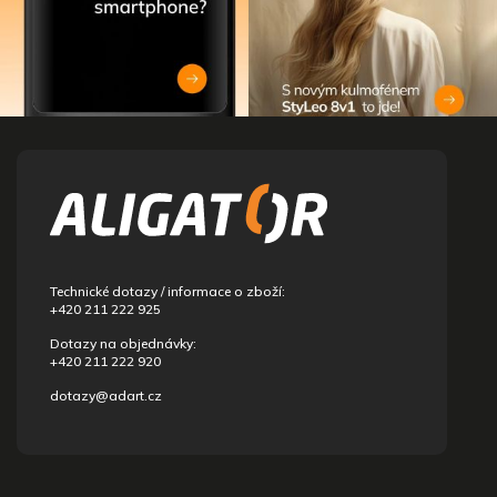
Z
á
p
a
t
í
Technické dotazy / informace o zboží:
+420 211 222 925
Dotazy na objednávky:
+420 211 222 920
dotazy@adart.cz