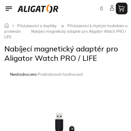
Přejít
na
obsah
Příslušenství a doplňky
Příslušenství k chytrým hodinkám a
prstenům
Nabíjecí magnetický adaptér pro Aligator Watch PRO /
LIFE
Nabíjecí magnetický adaptér pro
Aligator Watch PRO / LIFE
Průměrné
Podrobnosti hodnocení
Neohodnoceno
hodnocení
produktu
je
0,0
z
5
hvězdiček.