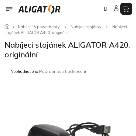
Přejít
na
obsah
Nabíjení & powerbanky
Nabíjecí stojánky
Nabíjecí
stojánek ALIGATOR A420, originální
Nabíjecí stojánek ALIGATOR A420,
originální
Průměrné
Podrobnosti hodnocení
Neohodnoceno
hodnocení
produktu
je
0,0
z
5
hvězdiček.