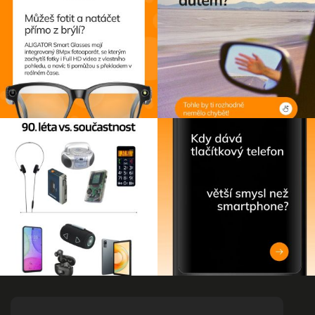
Z
á
p