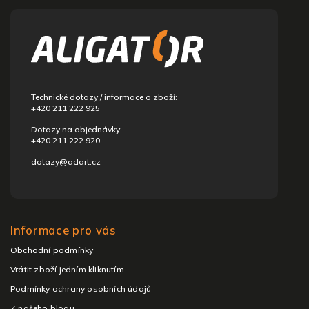
á
p
a
t
í
Technické dotazy / informace o zboží:
+420 211 222 925
Dotazy na objednávky:
+420 211 222 920
dotazy@adart.cz
Informace pro vás
Obchodní podmínky
Vrátit zboží jedním kliknutím
Podmínky ochrany osobních údajů
Z našeho blogu