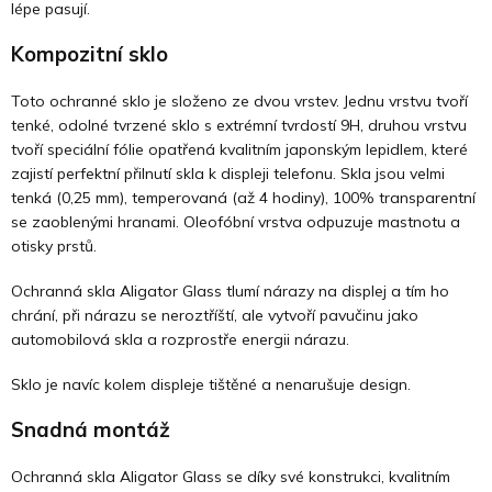
lépe pasují.
Kompozitní sklo
Toto ochranné sklo je složeno ze dvou vrstev. Jednu vrstvu tvoří
tenké, odolné tvrzené sklo s extrémní tvrdostí 9H, druhou vrstvu
tvoří speciální fólie opatřená kvalitním japonským lepidlem, které
zajistí perfektní přilnutí skla k displeji telefonu. Skla jsou velmi
tenká (0,25 mm), temperovaná (až 4 hodiny), 100% transparentní
se zaoblenými hranami. Oleofóbní vrstva odpuzuje mastnotu a
otisky prstů.
Ochranná skla Aligator Glass tlumí nárazy na displej a tím ho
chrání, při nárazu se neroztříští, ale vytvoří pavučinu jako
automobilová skla a rozprostře energii nárazu.
Sklo je navíc kolem displeje tištěné a nenarušuje design.
Snadná montáž
Ochranná skla Aligator Glass se díky své konstrukci, kvalitním