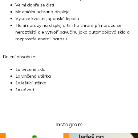
Velmi dobře se čistí
Maximální ochrana displeje
Vysoce kvalitní japonské lepidlo
Tlumí nárazy na displej a tím ho chrání, při nárazu se
neroztříští, ale vytvoří pavučinu jako automobilová skla a
rozprostře energii nárazu
Balení obsahuje:
1x tvrzené sklo
1x vlhčená utěrka
1x leštící utěrka
1x návod
Instagram