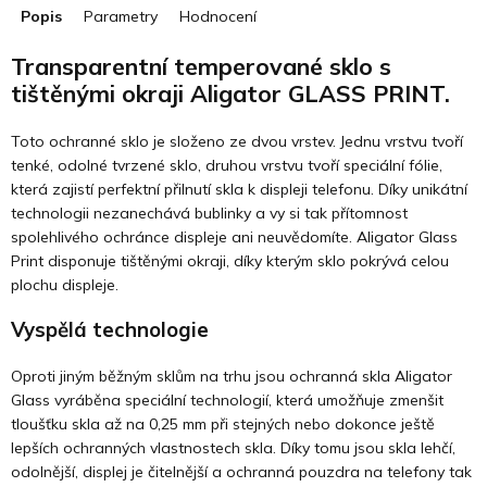
Popis
Parametry
Hodnocení
Transparentní temperované sklo s
tištěnými okraji Aligator GLASS PRINT.
Toto ochranné sklo je složeno ze dvou vrstev. Jednu vrstvu tvoří
tenké, odolné tvrzené sklo, druhou vrstvu tvoří speciální fólie,
která zajistí perfektní přilnutí skla k displeji telefonu. Díky unikátní
technologii nezanechává bublinky a vy si tak přítomnost
spolehlivého ochránce displeje ani neuvědomíte. Aligator Glass
Print disponuje tištěnými okraji, díky kterým sklo pokrývá celou
plochu displeje.
Vyspělá technologie
Oproti jiným běžným sklům na trhu jsou ochranná skla Aligator
Glass vyráběna speciální technologií, která umožňuje zmenšit
tloušťku skla až na 0,25 mm při stejných nebo dokonce ještě
lepších ochranných vlastnostech skla. Díky tomu jsou skla lehčí,
odolnější, displej je čitelnější a ochranná pouzdra na telefony tak