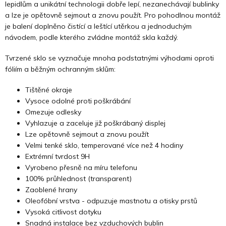
lepidlům a unikátní technologii dobře lepí, nezanechávají bublinky
a lze je opětovně sejmout a znovu použít. Pro pohodlnou montáž
je balení doplněno čistící a leštící utěrkou a jednoduchým
návodem, podle kterého zvládne montáž skla každý.
Tvrzené sklo se vyznačuje mnoha podstatnými výhodami oproti
fóliím a běžným ochranným sklům:
Tištěné okraje
Vysoce odolné proti poškrábání
Omezuje odlesky
Vyhlazuje a zaceluje již poškrábaný displej
Lze opětovně sejmout a znovu použít
Velmi tenké sklo, temperované více než 4 hodiny
Extrémní tvrdost 9H
Vyrobeno přesně na míru telefonu
100% průhlednost (transparent)
Zaoblené hrany
Oleofóbní vrstva - odpuzuje mastnotu a otisky prstů
Vysoká citlivost dotyku
Snadná instalace bez vzduchových bublin