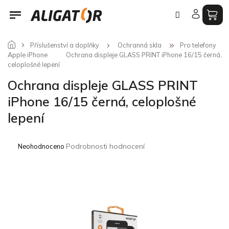
Přejít
na
obsah
Příslušenství a doplňky
Ochranná skla
Pro telefony
Apple iPhone
Ochrana displeje GLASS PRINT iPhone 16/15 černá,
celoplošné lepení
Ochrana displeje GLASS PRINT
iPhone 16/15 černá, celoplošné
lepení
Průměrné
Podrobnosti hodnocení
Neohodnoceno
hodnocení
produktu
je
0,0
z
5
hvězdiček.