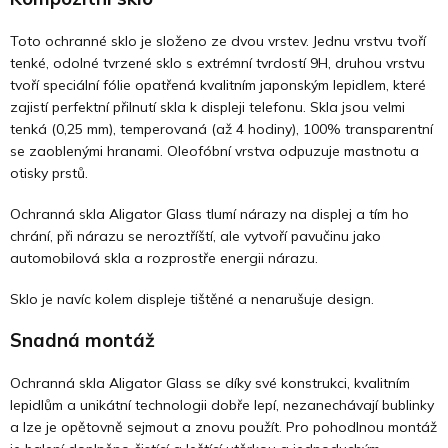
Toto ochranné sklo je složeno ze dvou vrstev. Jednu vrstvu tvoří
tenké, odolné tvrzené sklo s extrémní tvrdostí 9H, druhou vrstvu
tvoří speciální fólie opatřená kvalitním japonským lepidlem, které
zajistí perfektní přilnutí skla k displeji telefonu. Skla jsou velmi
tenká (0,25 mm), temperovaná (až 4 hodiny), 100% transparentní
se zaoblenými hranami. Oleofóbní vrstva odpuzuje mastnotu a
otisky prstů.
Ochranná skla Aligator Glass tlumí nárazy na displej a tím ho
chrání, při nárazu se neroztříští, ale vytvoří pavučinu jako
automobilová skla a rozprostře energii nárazu.
Sklo je navíc kolem displeje tištěné a nenarušuje design.
Snadná montáž
Ochranná skla Aligator Glass se díky své konstrukci, kvalitním
lepidlům a unikátní technologii dobře lepí, nezanechávají bublinky
a lze je opětovně sejmout a znovu použít. Pro pohodlnou montáž