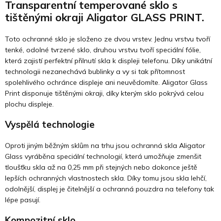
Transparentní temperované sklo s
tištěnými okraji Aligator GLASS PRINT.
Toto ochranné sklo je složeno ze dvou vrstev. Jednu vrstvu tvoří
tenké, odolné tvrzené sklo, druhou vrstvu tvoří speciální fólie,
která zajistí perfektní přilnutí skla k displeji telefonu. Díky unikátní
technologii nezanechává bublinky a vy si tak přítomnost
spolehlivého ochránce displeje ani neuvědomíte. Aligator Glass
Print disponuje tištěnými okraji, díky kterým sklo pokrývá celou
plochu displeje.
Vyspělá technologie
Oproti jiným běžným sklům na trhu jsou ochranná skla Aligator
Glass vyráběna speciální technologií, která umožňuje zmenšit
tloušťku skla až na 0,25 mm při stejných nebo dokonce ještě
lepších ochranných vlastnostech skla. Díky tomu jsou skla lehčí,
odolnější, displej je čitelnější a ochranná pouzdra na telefony tak
lépe pasují.
Kompozitní sklo