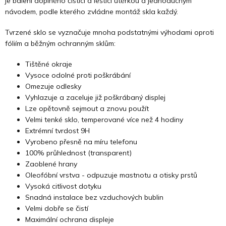
je balení doplněno čistící a leštící utěrkou a jednoduchým
návodem, podle kterého zvládne montáž skla každý.
Tvrzené sklo se vyznačuje mnoha podstatnými výhodami oproti
fóliím a běžným ochranným sklům:
Tištěné okraje
Vysoce odolné proti poškrábání
Omezuje odlesky
Vyhlazuje a zaceluje již poškrábaný displej
Lze opětovně sejmout a znovu použít
Velmi tenké sklo, temperované více než 4 hodiny
Extrémní tvrdost 9H
Vyrobeno přesně na míru telefonu
100% průhlednost (transparent)
Zaoblené hrany
Oleofóbní vrstva - odpuzuje mastnotu a otisky prstů
Vysoká citlivost dotyku
Snadná instalace bez vzduchových bublin
Velmi dobře se čistí
Maximální ochrana displeje