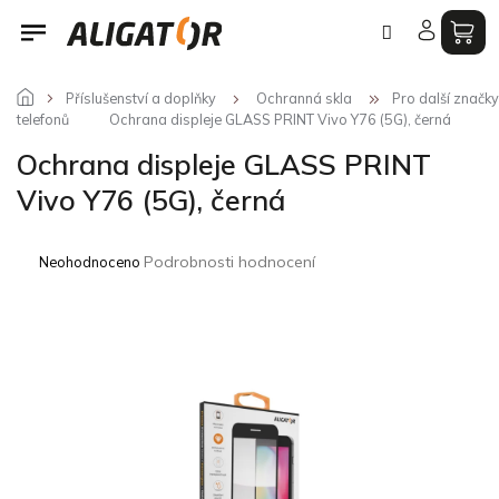
Přejít
na
obsah
Příslušenství a doplňky
Ochranná skla
Pro další značky
telefonů
Ochrana displeje GLASS PRINT Vivo Y76 (5G), černá
Ochrana displeje GLASS PRINT
Vivo Y76 (5G), černá
Průměrné
Podrobnosti hodnocení
Neohodnoceno
hodnocení
produktu
je
0,0
z
5
hvězdiček.