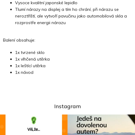
Vysoce kvalitní japonské lepidlo
Tlumí nárazy na displej a tím ho chrání, při nárazu se
neroztříští, ale vytvoří pavučinu jako automobilová skla a
rozprostře energii nárazu
Balení obsahuje:
1x tvrzené sklo
1x vlhčená utěrka
1x leštící utěrka
1x návod
Instagram