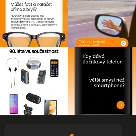
Z
á
p