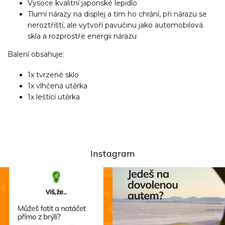
Vysoce kvalitní japonské lepidlo
Tlumí nárazy na displej a tím ho chrání, při nárazu se
neroztříští, ale vytvoří pavučinu jako automobilová
skla a rozprostře energii nárazu
Balení obsahuje:
1x tvrzené sklo
1x vlhčená utěrka
1x leštící utěrka
Instagram