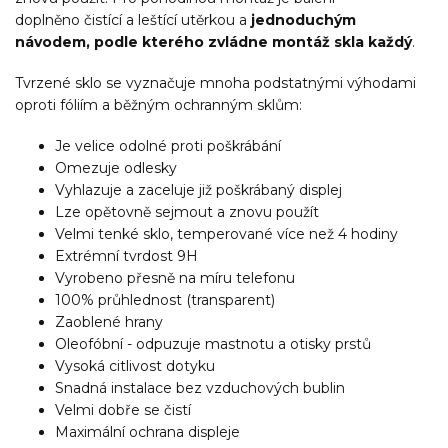
doplněno čistící a leštící utěrkou a
jednoduchým
návodem, podle kterého zvládne montáž skla každý
.
Tvrzené sklo se vyznačuje mnoha podstatnými výhodami
oproti fóliím a běžným ochranným sklům:
Je velice odolné proti poškrábání
Omezuje odlesky
Vyhlazuje a zaceluje již poškrábaný displej
Lze opětovně sejmout a znovu použít
Velmi tenké sklo, temperované více než 4 hodiny
Extrémní tvrdost 9H
Vyrobeno přesně na míru telefonu
100% průhlednost (transparent)
Zaoblené hrany
Oleofóbní - odpuzuje mastnotu a otisky prstů
Vysoká citlivost dotyku
Snadná instalace bez vzduchových bublin
Velmi dobře se čistí
Maximální ochrana displeje