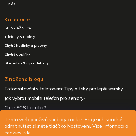
O nás
Kategorie
SLEVY AŽ 50 %
Telefony & tablety
Chytré hodinky a prsteny
Chytré doplňky
Sluchátka & reproduktory
Z našeho blogu
Fotografování s telefonem: Tipy a triky pro lepší snímky
Jak vybrat mobilní telefon pro seniory?
Co je SOS Locator?
Tento web používá soubory cookie. Pro jejich snadné
odmítnutí stiskněte tlačítko Nastavení. Více informací o
Copyright 2026
ALIGATOR - telefony, chytré hodinky a
cookies
zde
.
příslušenství
. Všechna práva vyhrazena.