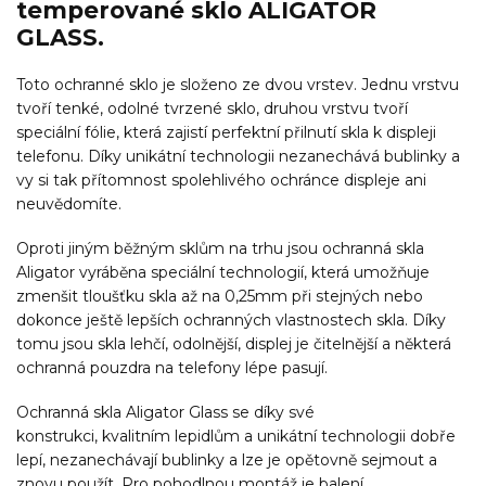
temperované sklo ALIGATOR
GLASS.
Toto ochranné sklo je složeno ze dvou vrstev. Jednu vrstvu
tvoří tenké, odolné tvrzené sklo, druhou vrstvu tvoří
speciální fólie, která zajistí perfektní přilnutí skla k displeji
telefonu. Díky unikátní technologii nezanechává bublinky a
vy si tak přítomnost spolehlivého ochránce displeje ani
neuvědomíte.
Oproti jiným běžným sklům na trhu jsou ochranná skla
Aligator vyráběna speciální technologií, která umožňuje
zmenšit tloušťku skla až na 0,25mm při stejných nebo
dokonce ještě lepších ochranných vlastnostech skla. Díky
tomu jsou skla lehčí, odolnější, displej je čitelnější a některá
ochranná pouzdra na telefony lépe pasují.
Ochranná skla Aligator Glass se díky své
konstrukci, kvalitním lepidlům a unikátní technologii dobře
lepí, nezanechávají bublinky a lze je opětovně sejmout a
znovu použít. Pro pohodlnou montáž je balení