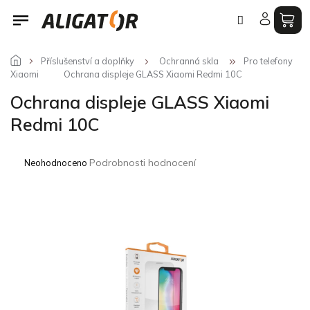
Přejít
na
obsah
Příslušenství a doplňky
Ochranná skla
Pro telefony
Xiaomi
Ochrana displeje GLASS Xiaomi Redmi 10C
Ochrana displeje GLASS Xiaomi
Redmi 10C
Průměrné
Podrobnosti hodnocení
Neohodnoceno
hodnocení
produktu
je
0,0
z
5
hvězdiček.