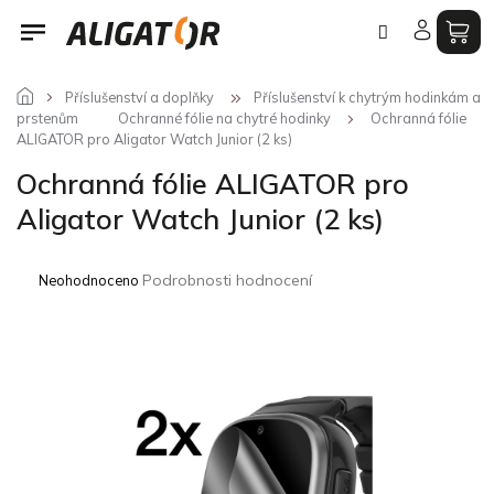
Přejít
na
obsah
Příslušenství a doplňky
Příslušenství k chytrým hodinkám a
prstenům
Ochranné fólie na chytré hodinky
Ochranná fólie
ALIGATOR pro Aligator Watch Junior (2 ks)
Ochranná fólie ALIGATOR pro
Aligator Watch Junior (2 ks)
Průměrné
Podrobnosti hodnocení
Neohodnoceno
hodnocení
produktu
je
0,0
z
5
hvězdiček.