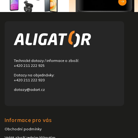
Z
á
p
a
t
í
Technické dotazy / informace o zboží:
+420 211 222 925
Dotazy na objednávky:
+420 211 222 920
dotazy@adart.cz
Informace pro vás
Obchodní podmínky
Vrátit zboží jedním kliknutím