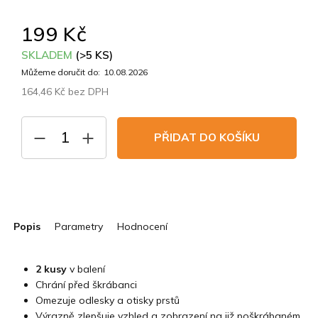
199 Kč
SKLADEM
(>5 KS)
Můžeme doručit do:
10.08.2026
164,46 Kč bez DPH
Měrná
cena:
PŘIDAT DO KOŠÍKU
Popis
Parametry
Hodnocení
2 kusy
v balení
Chrání před škrábanci
Omezuje odlesky a otisky prstů
Výrazně zlepšuje vzhled a zobrazení na již poškrábaném