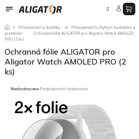
Přejít
na
obsah
Příslušenství a doplňky
Příslušenství k chytrým hodinkám a
prstenům
Ochranná fólie ALIGATOR pro Aligator Watch AMOLED
PRO (2 ks)
Ochranná fólie ALIGATOR pro
Aligator Watch AMOLED PRO (2
ks)
Průměrné
Podrobnosti hodnocení
Neohodnoceno
hodnocení
produktu
je
0,0
z
5
hvězdiček.