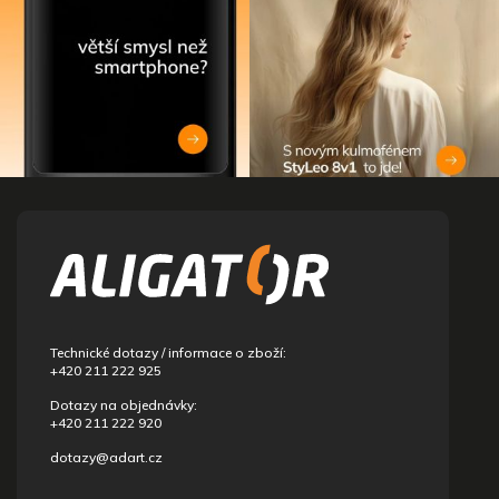
Z
á
p
a
t
í
Technické dotazy / informace o zboží:
+420 211 222 925
Dotazy na objednávky:
+420 211 222 920
dotazy@adart.cz