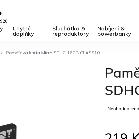
 920
ky
A
Chytré
Sluchátka &
Nabíjení &
doplňky
reproduktory
powerbanky
Paměťová karta Micro SDHC 16GB CLASS10
Pamě
SDHC
Průměrné
Neohodnocen
hodnocení
produktu
je
219 
0,0