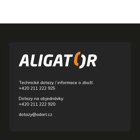
Z
á
p
a
t
í
Technické dotazy / informace o zboží:
+420 211 222 925
Dotazy na objednávky:
+420 211 222 920
dotazy@adart.cz