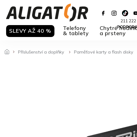
Přejít
na
obsah
211 222
Telefony
Chytré hodin
PODPOR
SLEVY AŽ 40 %
& tablety
a prsteny
Příslušenství a doplňky
Paměťové karty a flash disky