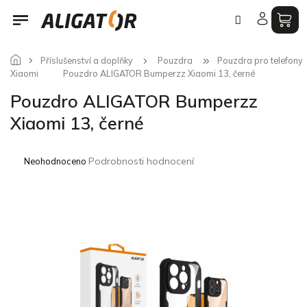
Přejít
na
obsah
Příslušenství a doplňky
Pouzdra
Pouzdra pro telefony
Xiaomi
Pouzdro ALIGATOR Bumperzz Xiaomi 13, černé
Pouzdro ALIGATOR Bumperzz
Xiaomi 13, černé
Průměrné
Podrobnosti hodnocení
Neohodnoceno
hodnocení
produktu
je
0,0
z
5
hvězdiček.