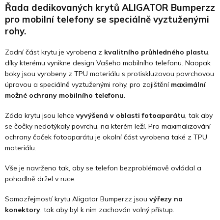
Řada dedikovaných krytů ALIGATOR Bumperzz
pro mobilní telefony se speciálně vyztuženými
rohy.
Zadní část krytu je vyrobena z
kvalitního průhledného plastu
,
díky kterému vynikne design Vašeho mobilního telefonu. Naopak
boky jsou vyrobeny z TPU materiálu s protiskluzovou povrchovou
úpravou a speciálně vyztuženými rohy, pro zajištění
maximální
možné ochrany mobilního telefonu
.
Záda krytu jsou lehce
vyvýšená v oblasti fotoaparátu
, tak aby
se čočky nedotýkaly povrchu, na kterém leží. Pro maximalizování
ochrany čoček fotoaparátu je okolní část vyrobena také z TPU
materiálu.
Vše je navrženo tak, aby se telefon bezproblémově ovládal a
pohodlně držel v ruce.
Samozřejmostí krytu Aligator Bumperzz jsou
výřezy na
konektory
, tak aby byl k nim zachován volný přístup.