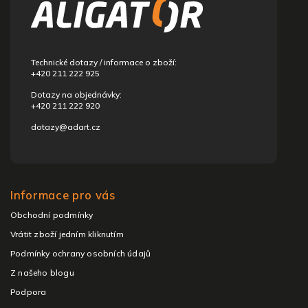
a
t
í
Technické dotazy / informace o zboží:
+420 211 222 925
Dotazy na objednávky:
+420 211 222 920
dotazy@adart.cz
Informace pro vás
Obchodní podmínky
Vrátit zboží jedním kliknutím
Podmínky ochrany osobních údajů
Z našeho blogu
Podpora