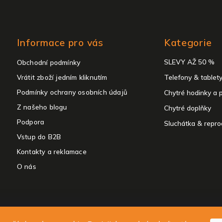
Přeskočit
Informace pro vás
Kategorie
kategorie
SLEVY AŽ 50 %
Obchodní podmínky
Vrátit zboží jedním kliknutím
Telefony & tablet
Podmínky ochrany osobních údajů
Chytré hodinky a 
Z našeho blogu
Chytré doplňky
Podpora
Sluchátka & repro
Vstup do B2B
Kontakty a reklamace
O nás
 2026
ALIGATOR - telefony, chytré hodinky a příslušenství
. Všechna práva