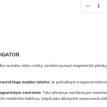
IGATOR
.
ka na kartu nebo vizitky, zavírání pomocí magnetické přezky
m
nezvětšuje mobilní telefon
. Je pohodlným a reprezentativn
agnetickým zavíráním
. Tato přezka je navržena pro maximá
eho mobilního telefonu, stejně jako důmyslně zpracovaná sil