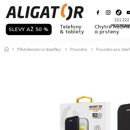
Přejít
na
obsah
211 222
Telefony
Chytré hodin
PODPOR
SLEVY AŽ 50 %
& tablety
a prsteny
Příslušenství a doplňky
Pouzdra
Pouzdra pro tele