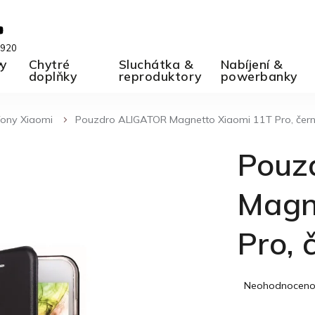
 920
ky
A
Chytré
Sluchátka &
Nabíjení &
doplňky
reproduktory
powerbanky
fony Xiaomi
Pouzdro ALIGATOR Magnetto Xiaomi 11T Pro, čer
Pouz
Magn
Pro, 
Průměrné
Neohodnocen
hodnocení