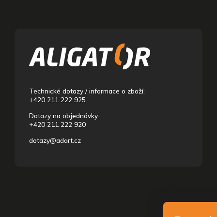
Z
á
p
a
t
í
Technické dotazy / informace o zboží:
+420 211 222 925
Dotazy na objednávky:
+420 211 222 920
dotazy@adart.cz
Copyright