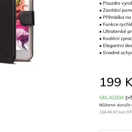
produktu
• Pouzdro vyro
je
• Zavírání pom
0,0
• Přihrádka na 
z
• Funkce rychl
5
• Ultratenké p
hvězdiček.
• Kvalitní zpra
• Elegantní de
• Snadné uchyc
199 
SKLADEM
(>
Můžeme doručit 
164,46 Kč bez D
Měrná
cena: