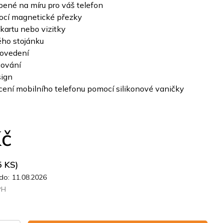
bené na míru pro váš telefon
ocí magnetické přezky
kartu nebo vizitky
ého stojánku
rovedení
cování
sign
ení mobilního telefonu pomocí silikonové vaničky
Kč
5 KS)
do:
11.08.2026
PH