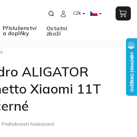
CZK
Příslušenství
Ostatní
a doplňky
zboží
né
dro ALIGATOR
etto Xiaomi 11T
černé
Podrobnosti hodnocení
o