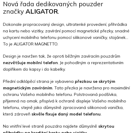
Nová řada dedikovaných pouzder
značky
ALIGATOR
.
Dokonale propracovaný design, ultratenké provedení, přihrádka
na kartu nebo vizitky, zavírání pomocí magnetické přezky, snadné
uchycení mobilního telefonu pomocí silikonové vaničky, stojánek…
To je ALIGATOR MAGNETTO.
Design je navržen tak, že oproti běžným zavíracím pouzdrům
nezvětšuje mobilní telefon
. Je pohodlným a reprezentativním
doplňkem do kapsy i do kabelky.
Přední odklápěcí strana je vybavena
přezkou se skrytým
magnetickým zavíráním
. Tato přezka je navržena pro maximální
ochranu Vašeho mobilního telefonu. Polstrovaná podšívka,
příjemná na omak, přispívá k ochraně displeje Vašeho mobilního
telefonu, stejně jako důmyslně zpracovaná silikonová vanička,
která zároveň
skvěle fixuje daný model telefonu
.
Na vnitřní levé straně pouzdra najdete důmyslně
skrytou
přihrádku na kreditní kartu nebo vizitky.