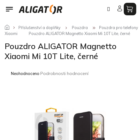
Přejít
na
obsah
Příslušenství a doplňky
Pouzdra
Pouzdra pro telefony
Xiaomi
Pouzdro ALIGATOR Magnetto Xiaomi Mi 10T Lite, černé
Pouzdro ALIGATOR Magnetto
Xiaomi Mi 10T Lite, černé
Průměrné
Podrobnosti hodnocení
Neohodnoceno
hodnocení
produktu
je
0,0
z
5
hvězdiček.