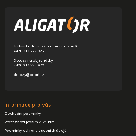
Z
á
p
a
t
í
Technické dotazy / informace o zboží:
+420 211 222 925
Dotazy na objednávky:
+420 211 222 920
dotazy@adart.cz
Informace pro vás
Obchodní podmínky
Vrátit zboží jedním kliknutím
Podmínky ochrany osobních údajů