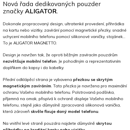
Nová řada dedikovaných pouzder
značky
ALIGATOR
.
Dokonale propracovaný design, ultratenké provedení, přihrádka
na kartu nebo vizitky, zavírání pomocí magnetické přezky, snadné
uchycení mobilního telefonu pomocí silikonové vaničky, stojánek…
To je ALIGATOR MAGNETTO.
Design je navržen tak, že oproti běžným zavíracím pouzdrům
nezvětšuje mobilní telefon
. Je pohodlným a reprezentativním
doplňkem do kapsy i do kabelky.
Přední odklápěcí strana je vybavena
přezkou se skrytým
magnetickým zavíráním
. Tato přezka je navržena pro maximální
ochranu Vašeho mobilního telefonu. Polstrovaná podšívka,
příjemná na omak, přispívá k ochraně displeje Vašeho mobilního
telefonu, stejně jako důmyslně zpracovaná silikonová vanička,
která zároveň
skvěle fixuje daný model telefonu
.
Na vnitřní levé straně pouzdra najdete důmyslně
skrytou
přihrádku na kreditní kartu nebo vizitky.