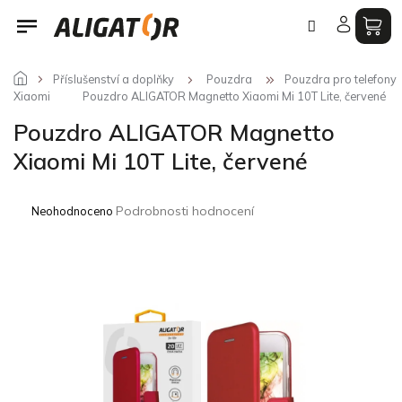
Přejít
na
obsah
Příslušenství a doplňky
Pouzdra
Pouzdra pro telefony
Xiaomi
Pouzdro ALIGATOR Magnetto Xiaomi Mi 10T Lite, červené
Pouzdro ALIGATOR Magnetto
Xiaomi Mi 10T Lite, červené
Průměrné
Podrobnosti hodnocení
Neohodnoceno
hodnocení
produktu
je
0,0
z
5
hvězdiček.