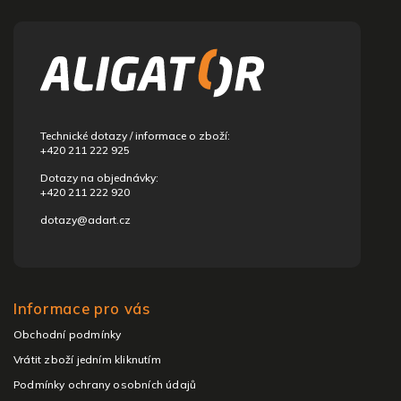
Z
á
p
a
t
í
Technické dotazy / informace o zboží:
+420 211 222 925
Dotazy na objednávky:
+420 211 222 920
dotazy@adart.cz
Informace pro vás
Obchodní podmínky
Vrátit zboží jedním kliknutím
Podmínky ochrany osobních údajů