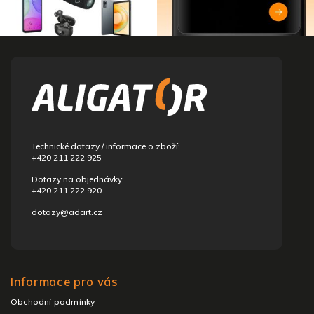
Z
á
p
a
t
í
Technické dotazy / informace o zboží:
+420 211 222 925
Dotazy na objednávky:
+420 211 222 920
dotazy@adart.cz
Informace pro vás
Obchodní podmínky