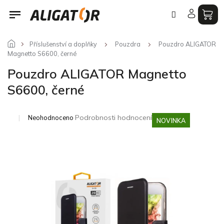
Přejít
na
obsah
Příslušenství a doplňky
Pouzdra
Pouzdro ALIGATOR
Magnetto S6600, černé
Pouzdro ALIGATOR Magnetto
S6600, černé
Průměrné
Podrobnosti hodnocení
Neohodnoceno
NOVINKA
hodnocení
produktu
je
0,0
z
5
hvězdiček.