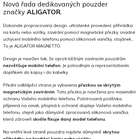
Nová řada dedikovaných pouzder
značky
ALIGATOR
.
Dokonale propracovaný design, ultratenké provedení, přihrádka
na kartu nebo vizitky, zavírání pomocí magnetické přezky, snadné
uchycení mobilního telefonu pomocí silikonové vaničky, stojánek…
To je ALIGATOR MAGNETTO.
Design je navržen tak, že oproti běžným zavíracím pouzdrům
nezvětšuje mobilní telefon
. Je pohodlným a reprezentativním
doplňkem do kapsy i do kabelky.
Přední odklápěcí strana je vybavena
přezkou se skrytým
magnetickým zavíráním
. Tato přezka je navržena pro maximální
ochranu Vašeho mobilního telefonu. Polstrovaná podšívka,
příjemná na omak, přispívá k ochraně displeje Vašeho mobilního
telefonu, stejně jako důmyslně zpracovaná silikonová vanička,
která zároveň
skvěle fixuje daný model telefonu
.
Na vnitřní levé straně pouzdra najdete důmyslně
skrytou
přihrádku na kreditní kartu nebo vizitky.