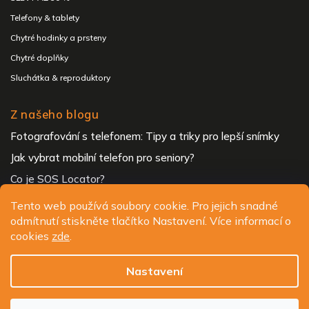
Telefony & tablety
Chytré hodinky a prsteny
Chytré doplňky
Sluchátka & reproduktory
Z našeho blogu
Fotografování s telefonem: Tipy a triky pro lepší snímky
Jak vybrat mobilní telefon pro seniory?
Co je SOS Locator?
Tento web používá soubory cookie. Pro jejich snadné
odmítnutí stiskněte tlačítko Nastavení. Více informací o
Copyright 2026
ALIGATOR - telefony, chytré hodinky a
cookies
zde
.
příslušenství
. Všechna práva vyhrazena.
Upravit nastavení cookies
Nastavení
Design
Shoptak.cz
| Platforma
Shoptet.cz