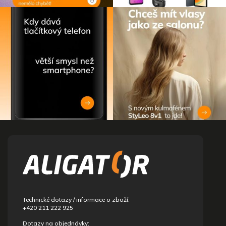
Z
á
p
a
t
í
Technické dotazy / informace o zboží:
+420 211 222 925
Dotazy na objednávky: