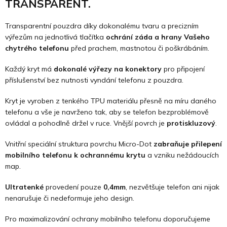
TRANSPARENT.
Transparentní pouzdra díky dokonalému tvaru a precizním
výřezům na jednotlivá tlačítka
ochrání záda a hrany Vašeho
chytrého telefonu
před prachem, mastnotou či poškrábáním.
Každý kryt má
dokonalé výřezy na konektory
pro připojení
příslušenství bez nutnosti vyndání telefonu z pouzdra.
Kryt je vyroben z tenkého TPU materiálu přesně na míru daného
telefonu a vše je navrženo tak, aby se telefon bezproblémově
ovládal a pohodlně držel v ruce. Vnější povrch je
protiskluzový
.
Vnitřní speciální struktura povrchu Micro-Dot
zabraňuje přilepení
mobilního telefonu k ochrannému krytu
a vzniku nežádoucích
map.
Ultratenké
provedení pouze
0,4mm
, nezvětšuje telefon ani nijak
nenarušuje či nedeformuje jeho design.
Pro maximalizování ochrany mobilního telefonu doporučujeme