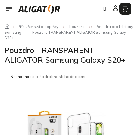
Přejít
na
obsah
Příslušenství a doplňky
Pouzdra
Pouzdra pro telefony
Samsung
Pouzdro TRANSPARENT ALIGATOR Samsung Galaxy
S20+
Pouzdro TRANSPARENT
ALIGATOR Samsung Galaxy S20+
Průměrné
Podrobnosti hodnocení
Neohodnoceno
hodnocení
produktu
je
0,0
z
5
hvězdiček.