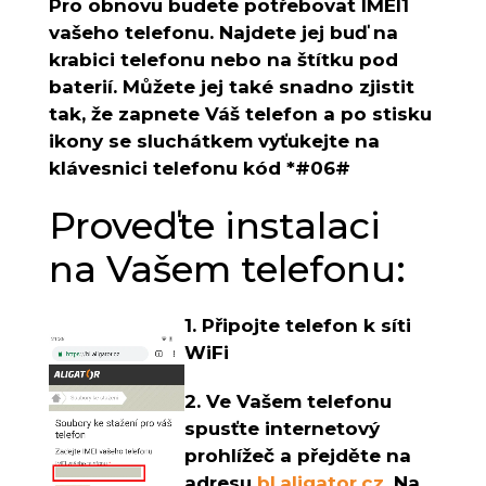
Pro obnovu budete potřebovat IMEI1
vašeho telefonu. Najdete jej buď na
krabici telefonu nebo na štítku pod
baterií. Můžete jej také snadno zjistit
tak, že zapnete Váš telefon a po stisku
ikony se sluchátkem vyťukejte na
klávesnici telefonu kód *#06#
Proveďte instalaci
na Vašem telefonu:
1. Připojte telefon k síti
WiFi
2. Ve Vašem telefonu
spusťte internetový
prohlížeč a přejděte na
adresu
bl.aligator.cz
. Na