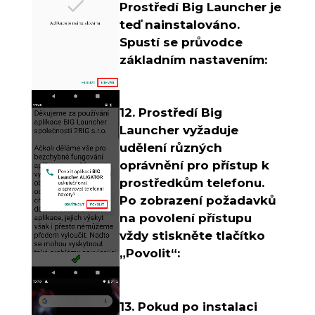
Prostředí Big Launcher je
teď nainstalováno.
Spustí se průvodce
základním nastavením:
12. Prostředí Big
Launcher vyžaduje
udělení různých
oprávnění pro přístup k
prostředkům telefonu.
Po zobrazení požadavků
na povolení přístupu
vždy stiskněte tlačítko
„Povolit“:
13. Pokud po instalaci