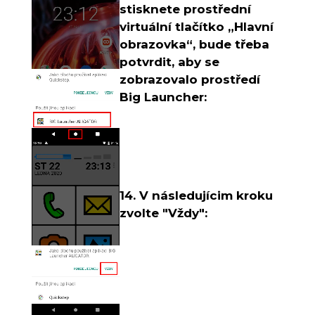
stisknete prostřední
virtuální tlačítko „Hlavní
obrazovka“, bude třeba
potvrdit, aby se
zobrazovalo prostředí
Big Launcher:
14. V následujícim kroku
zvolte "Vždy":