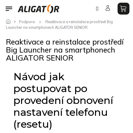
Přejít
na
obsah
Podpora
Reaktivace a reinstalace prostředí Big
Launcher na smartphonech ALIGATOR SENIOR
Reaktivace a reinstalace prostředí
Big Launcher na smartphonech
ALIGATOR SENIOR
Návod jak
postupovat po
provedení obnovení
nastavení telefonu
(resetu)