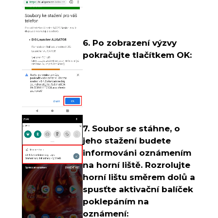
6. Po zobrazení výzvy
pokračujte tlačítkem OK:
7. Soubor se stáhne, o
jeho stažení budete
informováni oznámením
na horní liště. Rozrolujte
horní lištu směrem dolů a
spusťte aktivační balíček
poklepáním na
oznámení: