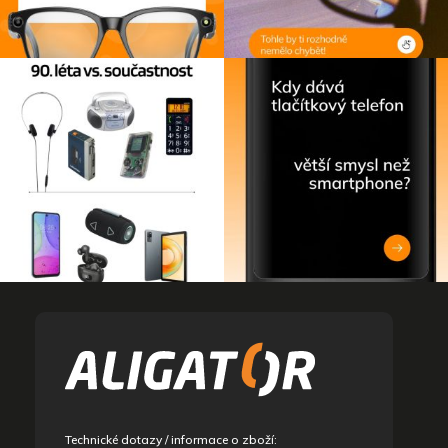
Z
á
p
a
t
í
Technické dotazy / informace o zboží: