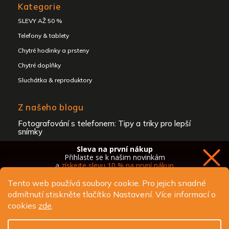
Kategorie
SLEVY AŽ 50 %
Telefony & tablety
Chytré hodinky a prsteny
Chytré doplňky
Sluchátka & reproduktory
Z našeho blogu
Fotografování s telefonem: Tipy a triky pro lepší
snímky
Jak vybrat mobilní telefon pro seniory?
Sleva na první nákup
Přihlaste se k našim novinkám
Co je SOS Locator?
a
získejte slevu 10 % na první nákup
Tento web používá soubory cookie. Pro jejich snadné
odmítnutí stiskněte tlačítko Nastavení. Více informací o
Copyright 2026
ALIGATOR - telefony, chytré hodinky a
cookies
zde
.
příslušenství
. Všechna práva vyhrazena.
Chci novinky a slevu
Upravit nastavení cookies