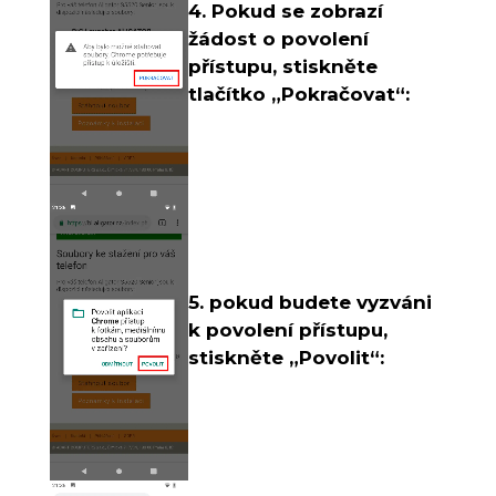
4. Pokud se zobrazí
žádost o povolení
přístupu, stiskněte
tlačítko „Pokračovat“:
5. pokud budete vyzváni
k povolení přístupu,
stiskněte „Povolit“: