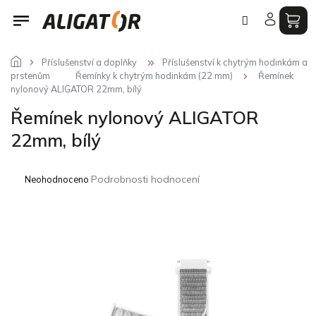
Přejít
na
obsah
Příslušenství a doplňky
Příslušenství k chytrým hodinkám a
prstenům
Řemínky k chytrým hodinkám (22 mm)
Řemínek
nylonový ALIGATOR 22mm, bílý
Řemínek nylonový ALIGATOR
22mm, bílý
Průměrné
Podrobnosti hodnocení
Neohodnoceno
hodnocení
produktu
je
0,0
z
5
hvězdiček.