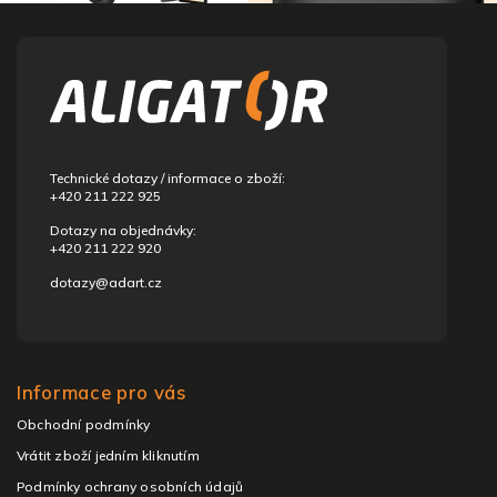
Z
á
p
a
t
í
Technické dotazy / informace o zboží:
+420 211 222 925
Dotazy na objednávky:
+420 211 222 920
dotazy@adart.cz
Informace pro vás
Obchodní podmínky
Vrátit zboží jedním kliknutím
Podmínky ochrany osobních údajů