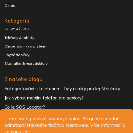
O nás
Kategorie
SLEVY AŽ 50 %
Telefony & tablety
Chytré hodinky a prsteny
Chytré doplňky
Sluchátka & reproduktory
Z našeho blogu
Fotografování s telefonem: Tipy a triky pro lepší snímky
Jak vybrat mobilní telefon pro seniory?
Co je SOS Locator?
Tento web používá soubory cookie. Pro jejich snadné
odmítnutí stiskněte tlačítko Nastavení. Více informací o
Copyright 2026
ALIGATOR - telefony, chytré hodinky a
cookies
zde
.