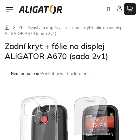
Přejít
na
obsah
Příslušenství a doplňky
Zadní kryt + fólie na displej
ALIGATOR A670 (sada 2v1)
Zadní kryt + fólie na displej
ALIGATOR A670 (sada 2v1)
Průměrné
Podrobnosti hodnocení
Neohodnoceno
hodnocení
produktu
je
0,0
z
5
hvězdiček.