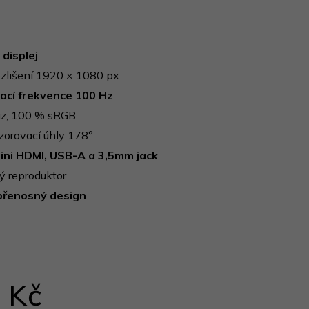
 displej
zlišení 1920 × 1080 px
cí frekvence 100 Hz
z, 100 % sRGB
zorovací úhly 178°
ini HDMI, USB-A a 3,5mm jack
ý reproduktor
přenosný design
 Kč