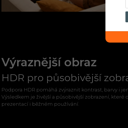
Výraznější obraz
HDR pro působivější zobr
Podpora HDR pomáhá zvýraznit kontrast, barvy i jem
Výsledkem je živější a působivější zobrazení, které o
prezentací i běžném používání.