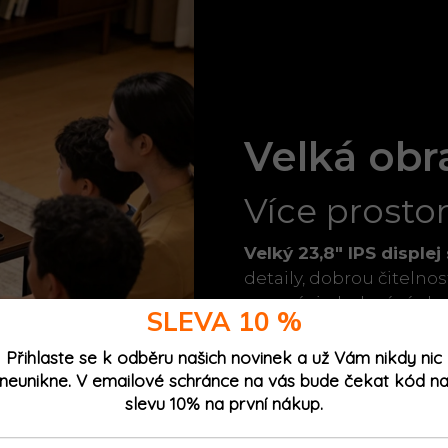
Velká obr
Více prostor
Velký 23,8" IPS displej
detaily, dobrou čitelnos
pro práci, sledování ob
SLEVA 10 %
Přihlaste se k odběru našich novinek a už Vám nikdy nic
neunikne. V emailové schránce na vás bude čekat kód n
slevu 10% na první nákup.