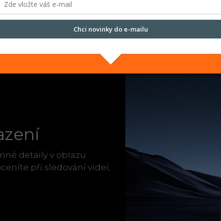
Chci novinky do e-mailu
Přečtěte si naše
Zásady zpracování osobních údajů.
azení
né detaily v obrazu.
ceníte při sledování videí,