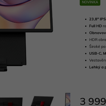
produktu
NOVINKA
je
0,0
z
23,8" IPS
5
Full HD
ro
hvězdiček.
Obnovova
HDR obra
Široké po
USB-C, M
Vestavěn
Lehký a 
3 999