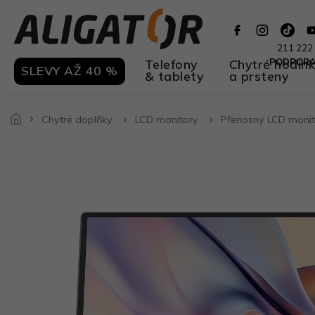
Přejít
na
obsah
211 222
Telefony
Chytré hodin
PODPOR
SLEVY AŽ 40 %
& tablety
a prsteny
Chytré doplňky
LCD monitory
Přenosný LCD monit