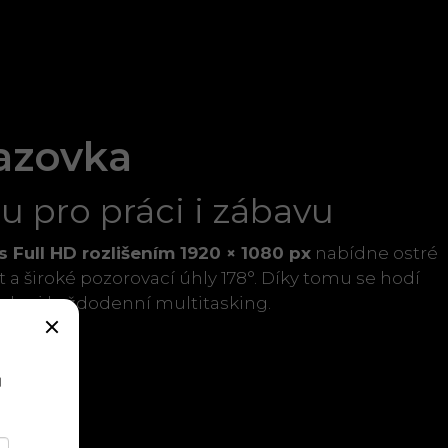
azovka
u pro práci i zábavu
 s Full HD rozlišením 1920 × 1080 px
nabídne ostré
t a široké pozorovací úhly 178°. Díky tomu se hodí
sahu i každodenní multitasking.
a