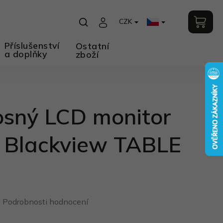
CZK
Příslušenství
Ostatní
a doplňky
zboží
osný LCD monitor
″ Blackview TABLE
Podrobnosti hodnocení
o