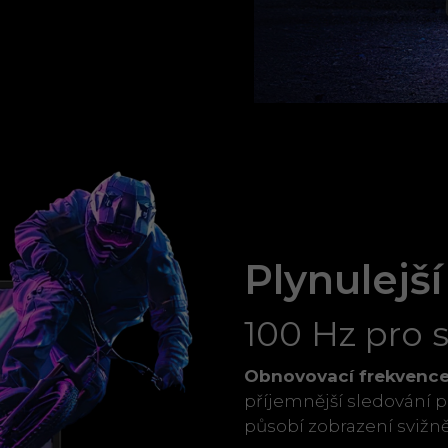
Plynulejší
100 Hz pro s
Obnovovací frekvence
příjemnější sledování 
působí zobrazení svižněj