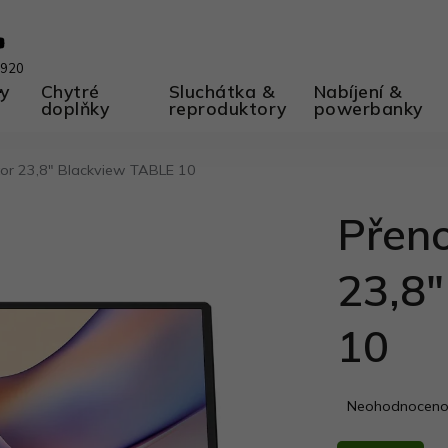
 920
ky
A
Chytré
Sluchátka &
Nabíjení &
doplňky
reproduktory
powerbanky
or 23,8″ Blackview TABLE 10
Přen
23,8
10
Průměrné
Neohodnocen
hodnocení