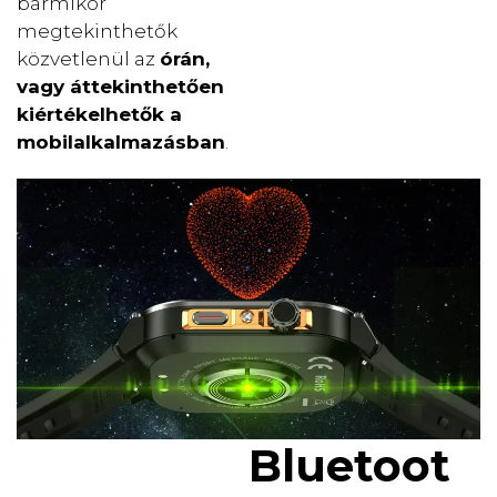
bármikor
megtekinthetők
közvetlenül az
órán,
vagy áttekinthetően
kiértékelhetők a
mobilalkalmazásban
.
Bluetoot