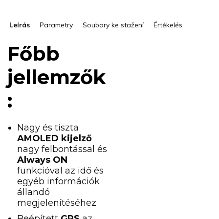
Leírás
Parametry
Soubory ke stažení
Értékelés
Főbb
jellemzők
:
Nagy és tiszta
AMOLED kijelző
nagy felbontással és
Always ON
funkcióval az idő és
egyéb információk
állandó
megjelenítéséhez
Beépített
GPS
az