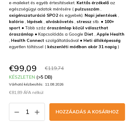
e-maileket és egyéb értesítéseket.
Kettős érzékelő
az
egészségügyi adatok mérésére (
pulzusszám
,
oxigénszaturáció SPO2
és egyebek).
Napi jelentések
,
kalória
,
lépések
,
alváskövetés
,
stressz
stb. ●
100+
sport
● Több száz
óraszámlap közül választhat
óraszámlap
● Kapcsolódás a Google
Diet
,
Apple Health
,
Health Connect
szolgáltatásával
● Heti állóképesség
egyetlen töltéssel (
készenléti módban akár 31 napig
)
€99,09
€119,74
KÉSZLETEN
(>5 DB)
Várható kézbesítés:
11.08.2026
€81,89 ÁFA nélkül
Egységár:
HOZZÁADÁS A KOSÁRHOZ