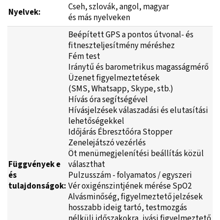
Cseh, szlovák, angol, magyar
Nyelvek:
és más nyelveken
Beépített GPS a pontos útvonal- és
fitneszteljesítmény méréshez
Fém test
Iránytű és barometrikus magasságmérő
Üzenet figyelmeztetések
(SMS, Whatsapp, Skype, stb.)
Hívás óra segítségével
Hívásjelzések válaszadási és elutasítási
lehetőségekkel
Időjárás Ébresztőóra Stopper
Zenelejátszó vezérlés
Öt menümegjelenítési beállítás közül
Függvények
e
választhat
és
Pulzusszám - folyamatos / egyszeri
tulajdonságok:
Vér oxigénszintjének mérése SpO2
Alvásminőség, figyelmeztető jelzések
hosszabb ideig tartó, testmozgás
nélküli időszakokra, ivási figyelmeztető