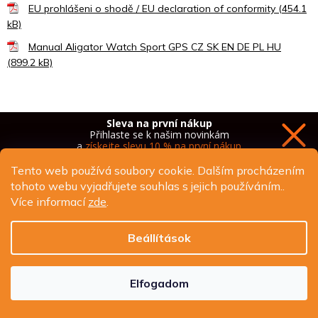
EU prohlášeni o shodě / EU declaration of conformity (454.1
kB)
Manual Aligator Watch Sport GPS CZ SK EN DE PL HU
(899.2 kB)
Sleva na první nákup
Přihlaste se k našim novinkám
a
získejte slevu 10 % na první nákup
Tento web používá soubory cookie. Dalším procházením
Kapcsolódó termékek
tohoto webu vyjadřujete souhlas s jejich používáním..
Více informací
zde
.
Chci novinky a slevu
Beállítások
Ochrana osobních údajů
Elfogadom