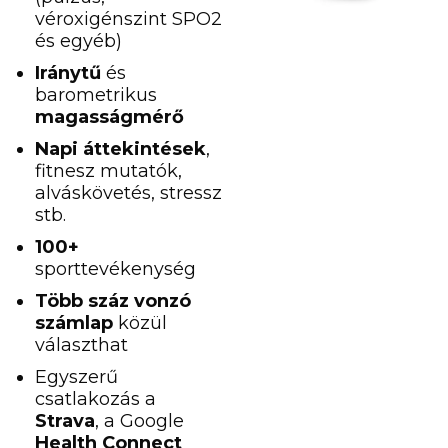
véroxigénszint SPO2
és egyéb)
Iránytű
és
barometrikus
magasságmérő
Napi áttekintések
,
fitnesz mutatók,
alváskövetés, stressz
stb.
100+
sporttevékenység
Több száz
vonzó
számlap
közül
választhat
Egyszerű
csatlakozás a
Strava
, a Google
Health Connect