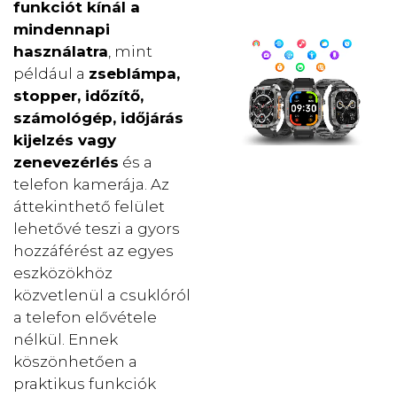
funkciót kínál a
mindennapi
használatra
, mint
például a
zseblámpa,
stopper, időzítő,
számológép, időjárás
kijelzés vagy
zenevezérlés
és a
telefon kamerája. Az
áttekinthető felület
lehetővé teszi a gyors
hozzáférést az egyes
eszközökhöz
közvetlenül a csuklóról
a telefon elővétele
nélkül. Ennek
köszönhetően a
praktikus funkciók