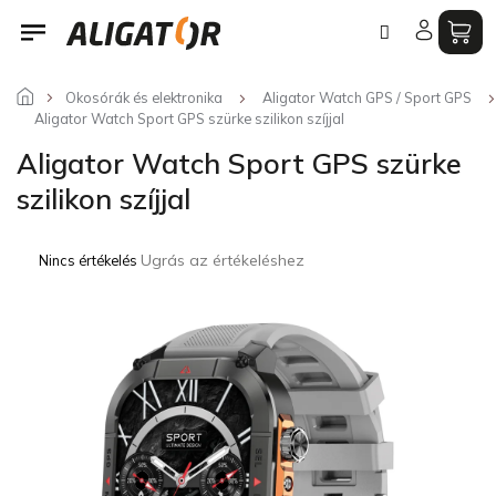
Ugrás
a
fő
tartalomhoz
Okosórák és elektronika
Aligator Watch GPS / Sport GPS
Aligator Watch Sport GPS szürke szilikon szíjjal
Aligator Watch Sport GPS szürke
szilikon szíjjal
A
Ugrás az értékeléshez
Nincs értékelés
termék
átlagos
értékelése
5-
ből
0,0
csillag.