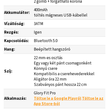
2 gomb + forgatható korona
400mAh
Akkumulátor:
töltés mágneses USB-kábellel
Vízállóság:
3ATM
Rezgés:
Igen
Kapcsolódás:
Bluetooth 5.0
Hang:
Beépített hangszóró
22 mm-es osztás
Egy vagy két pánt csomagonként
Könnyű csere
Szíj:
Kompatibilis a cserehevederekkel
Aligátor óra 22 mm
Szabványos pánt hossza 22 cm
Glory Fit Pro
Alkalmazás:
Töltse le a Google Playről
Töltse le az
App Store-ból