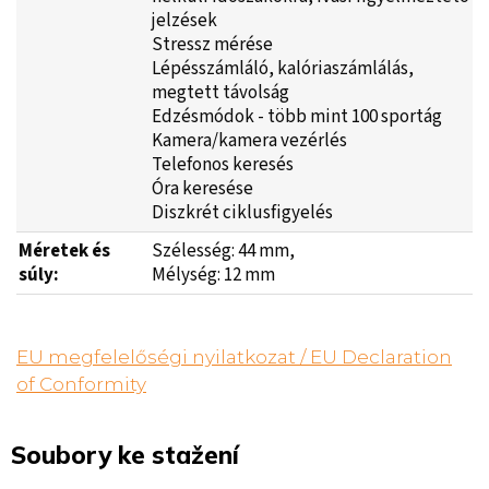
jelzések
Stressz mérése
Lépésszámláló, kalóriaszámlálás,
megtett távolság
Edzésmódok - több mint 100 sportág
Kamera/kamera vezérlés
Telefonos keresés
Óra keresése
Diszkrét ciklusfigyelés
Méretek
és
Szélesség: 44 mm,
súly:
Mélység: 12 mm
EU megfelelőségi nyilatkozat / EU Declaration
of Conformity
Soubory ke stažení