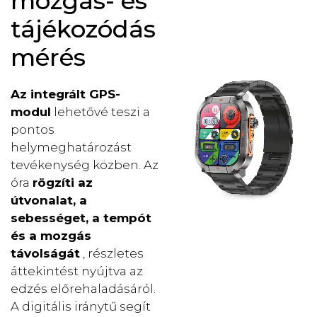
mozgás- és
tájékozódás
mérés
Az integrált GPS-
modul
lehetővé teszi a
pontos
helymeghatározást
tevékenység közben. Az
óra
rögzíti az
útvonalat, a
sebességet, a tempót
és a mozgás
távolságát
, részletes
áttekintést nyújtva az
edzés előrehaladásáról.
A digitális iránytű segít