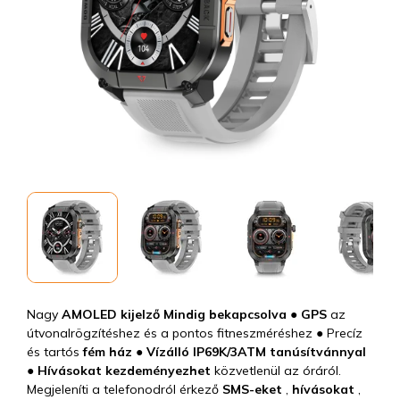
Nagy
AMOLED kijelző
Mindig bekapcsolva
●
GPS
az
útvonalrögzítéshez és a pontos fitneszméréshez ● Precíz
és tartós
fém ház ●
Vízálló
IP69K/3ATM tanúsítvánnyal
● Hívásokat kezdeményezhet
közvetlenül az óráról.
Megjeleníti a telefonodról érkező
SMS-eket
,
hívásokat
,