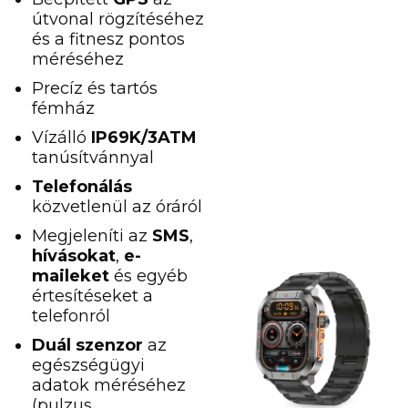
útvonal rögzítéséhez
és a fitnesz pontos
méréséhez
Precíz és tartós
fémház
Vízálló
IP69K/3ATM
tanúsítvánnyal
Telefonálás
közvetlenül az óráról
Megjeleníti az
SMS
,
hívásokat
,
e-
maileket
és egyéb
értesítéseket a
telefonról
Duál szenzor
az
egészségügyi
adatok méréséhez
(pulzus,