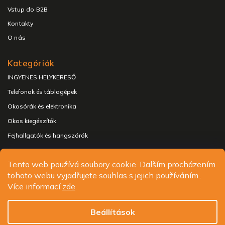
Vstup do B2B
Kontakty
O nás
Kategóriák
INGYENES HELYKERESŐ
Telefonok és táblagépek
Okosórák és elektronika
Okos kiegészítők
Fejhallgatók és hangszórók
Tento web používá soubory cookie. Dalším procházením
tohoto webu vyjadřujete souhlas s jejich používáním..
Copyright 2026
ALIGATOR - telefony, chytré hodinky a
Více informací
zde
.
příslušenství
. Minden jog fenntartva.
Süti beállítások szerkesztése
Beállítások
Design
Shoptak.cz
| Platforma
Shoptet.cz