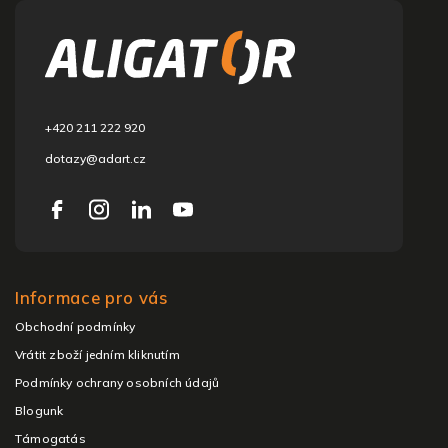
á
b
l
é
c
+420 211 222 920
dotazy@adart.cz
Informace pro vás
Obchodní podmínky
Vrátit zboží jedním kliknutím
Podmínky ochrany osobních údajů
Blogunk
Támogatás