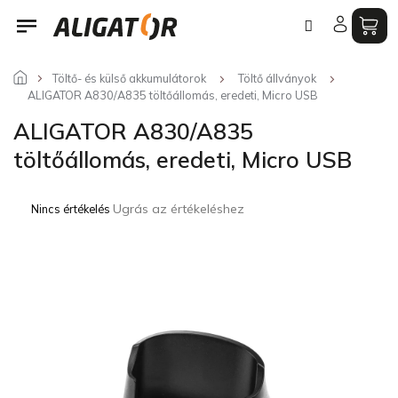
Ugrás
a
fő
tartalomhoz
Töltő- és külső akkumulátorok
Töltő állványok
ALIGATOR A830/A835 töltőállomás, eredeti, Micro USB
ALIGATOR A830/A835
töltőállomás, eredeti, Micro USB
A
Ugrás az értékeléshez
Nincs értékelés
termék
átlagos
értékelése
5-
ből
0,0
csillag.