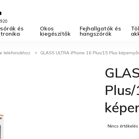
 920
A
sórák és
Okos
Fejhallgatók és
Töl
ktronika
kiegészítők
hangszórók
ak
e telefonokhoz
GLASS ULTRA iPhone 16 Plus/15 Plus képerny
GLAS
Plus/
képe
A
Nincs értékelés
termék