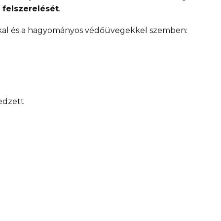
 felszerelését
.
ákkal és a hagyományos védőüvegekkel szemben:
SLEVA 10 %
Přihlaste se k odběru našich novinek a už Vám nikdy nic
neunikne. V emailové schránce na vás bude čekat kód n
edzett
slevu 10% na první nákup.
Chci novinky do e-mailu
Přečtěte si naše
Zásady zpracování osobních údajů.