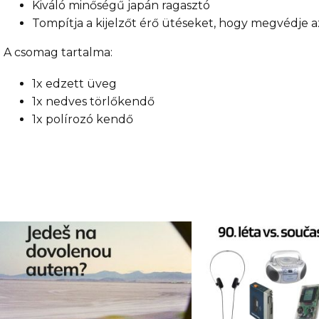
Kiváló minőségű japán ragasztó
Tompítja a kijelzőt érő ütéseket, hogy megvédje a
A csomag tartalma:
1x edzett üveg
1x nedves törlőkendő
1x polírozó kendő