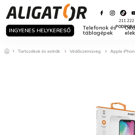
Ugrás
a
fő
211 222
tartalomhoz
Telefonok és
PODPOR
Oko
INGYENES HELYKERESŐ
táblagépek
ele
Tartozékok és extrák
Védőszemüveg
Apple iPhon