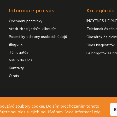
Kategóriák
Informace pro vás
Kategóriák
átugrása
INGYENES HELYK
Obchodní podmínky
Vrátit zboží jedním kliknutím
Telefonok és tábl
Podmínky ochrany osobních údajů
Okosórák és elekt
Blogunk
Okos kiegészítők
Támogatás
Fejhallgatók és h
Vstup do B2B
Kontakty
O nás
t 2026
ALIGATOR - telefony, chytré hodinky a příslušenství
. Minden jog f
používá soubory cookie. Dalším procházením tohoto
E
Süti beállítások szerkesztése
ujete souhlas s jejich používáním.. Více informací
zde
.