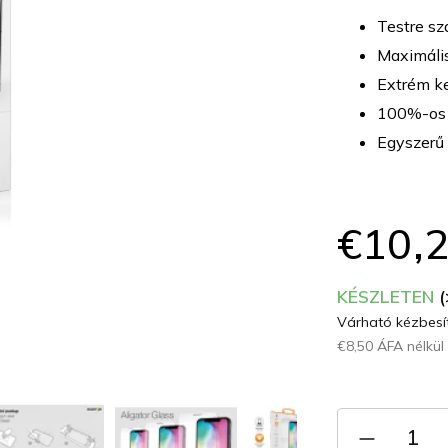
átlagos
értékelése
Testre sz
5-
Maximális
ből
Extrém k
0,0
csillag.
100%-os á
Egyszerű 
€10,
KÉSZLETEN
(
Várható kézbesít
€8,50 ÁFA nélkül
Egységár: