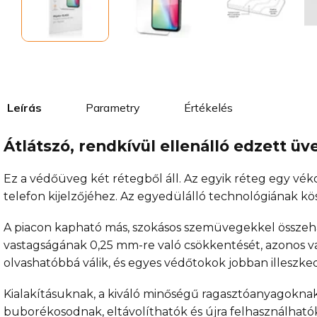
Leírás
Parametry
Értékelés
Átlátszó, rendkívül ellenálló edzett 
Ez a védőüveg két rétegből áll. Az egyik réteg egy vékon
telefon kijelzőjéhez. Az egyedülálló technológiának 
A piacon kapható más, szokásos szemüvegekkel összehas
vastagságának 0,25 mm-re való csökkentését, azonos va
olvashatóbbá válik, és egyes védőtokok jobban illeszke
Kialakításuknak, a kiváló minőségű ragasztóanyagokna
buborékosodnak, eltávolíthatók és újra felhasználható