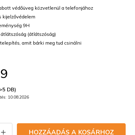
abott védőüveg közvetlenül a telefonjához
 kijelzővédelem
eménység 9H
tlátszóság (átlátszóság)
telepítés, amit bárki meg tud csinálni
29
>5 DB)
és:
10.08.2026
HOZZÁADÁS A KOSÁRHOZ