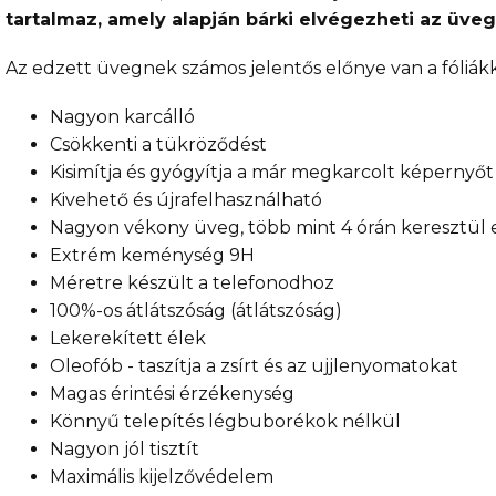
tartalmaz, amely alapján bárki elvégezheti az üveg
Az edzett üvegnek számos jelentős előnye van a fóli
Nagyon karcálló
Csökkenti a tükröződést
Kisimítja és gyógyítja a már megkarcolt képernyőt
Kivehető és újrafelhasználható
Nagyon vékony üveg, több mint 4 órán keresztül 
Extrém keménység 9H
Méretre készült a telefonodhoz
100%-os átlátszóság (átlátszóság)
Lekerekített élek
Oleofób - taszítja a zsírt és az ujjlenyomatokat
Magas érintési érzékenység
Könnyű telepítés légbuborékok nélkül
Nagyon jól tisztít
Maximális kijelzővédelem