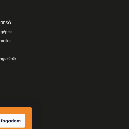
ERESŐ
agépek
ronika
angszórók
enntartva.
lfogadom