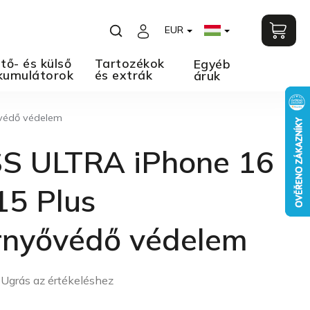
EUR
tő- és külső
Tartozékok
Egyéb
kumulátorok
és extrák
áruk
ővédő védelem
S ULTRA iPhone 16
15 Plus
rnyővédő védelem
Ugrás az értékeléshez