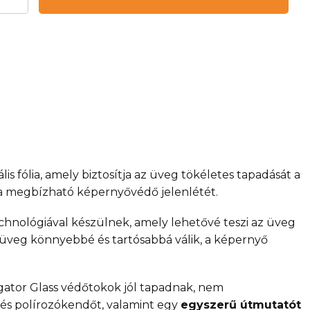
is fólia, amely biztosítja az üveg tökéletes tapadását a
 a megbízható képernyővédő jelenlétét.
chnológiával készülnek, amely lehetővé teszi az üveg
 üveg könnyebbé és tartósabbá válik, a képernyő
gator Glass védőtokok jól tapadnak, nem
 és polírozókendőt, valamint egy
egyszerű útmutatót