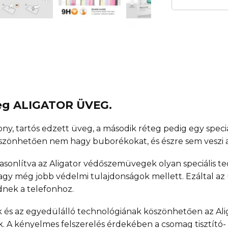
üveg ALIGATOR ÜVEG.
y, tartós edzett üveg, a második réteg pedig egy speciál
köszönhetően nem hagy buborékokat, és észre sem veszi
onlítva az Aligator védőszemüvegek olyan speciális te
gy még jobb védelmi tulajdonságok mellett. Ezáltal az
dnek a telefonhoz.
k és az egyedülálló technológiának köszönhetően az Ali
k. A kényelmes felszerelés érdekében a csomag tisztító-