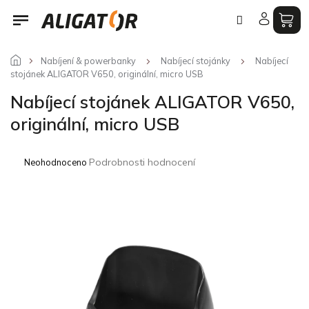
Přejít
na
obsah
Nabíjení & powerbanky
Nabíjecí stojánky
Nabíjecí
stojánek ALIGATOR V650, originální, micro USB
Nabíjecí stojánek ALIGATOR V650,
originální, micro USB
Průměrné
Podrobnosti hodnocení
Neohodnoceno
hodnocení
produktu
je
0,0
z
5
hvězdiček.