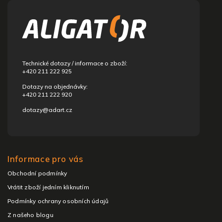
á
p
a
t
í
Technické dotazy / informace o zboží:
+420 211 222 925
Dotazy na objednávky:
+420 211 222 920
dotazy@adart.cz
Informace pro vás
Obchodní podmínky
Vrátit zboží jedním kliknutím
Podmínky ochrany osobních údajů
Z našeho blogu