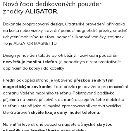
Nová řada dedikovaných pouzder
značky
ALIGATOR
.
Dokonale propracovaný design, ultratenké provedení, přihrádka
na kartu nebo vizitky, zavírání pomocí magnetické přezky, snadné
uchycení mobilního telefonu pomocí silikonové vaničky, stojánek…
To je ALIGATOR MAGNETTO.
Design je navržen tak, že oproti běžným zavíracím pouzdrům
nezvětšuje mobilní telefon
. Je pohodlným a reprezentativním
doplňkem do kapsy i do kabelky.
Přední odklápěcí strana je vybavena
přezkou se skrytým
magnetickým zavíráním
. Tato přezka je navržena pro maximální
ochranu Vašeho mobilního telefonu. Polstrovaná podšívka,
příjemná na omak, přispívá k ochraně displeje Vašeho mobilního
telefonu, stejně jako důmyslně zpracovaná silikonová vanička,
která zároveň
skvěle fixuje daný model telefonu
.
Na vnitřní levé straně pouzdra najdete důmyslně
skrytou
přihrádku na kreditní kartu nebo vizitky.