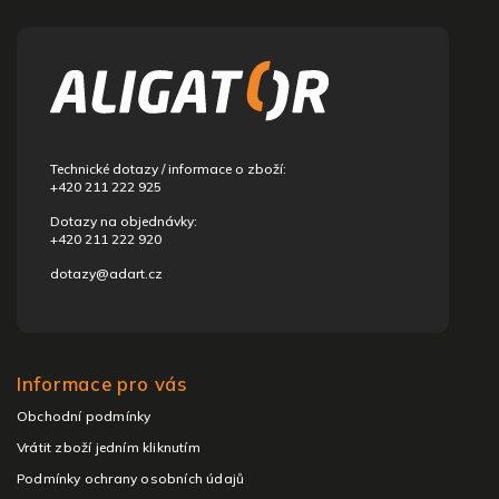
Z
á
p
a
t
í
Technické dotazy / informace o zboží:
+420 211 222 925
Dotazy na objednávky:
+420 211 222 920
dotazy@adart.cz
Informace pro vás
Obchodní podmínky
Vrátit zboží jedním kliknutím
Podmínky ochrany osobních údajů