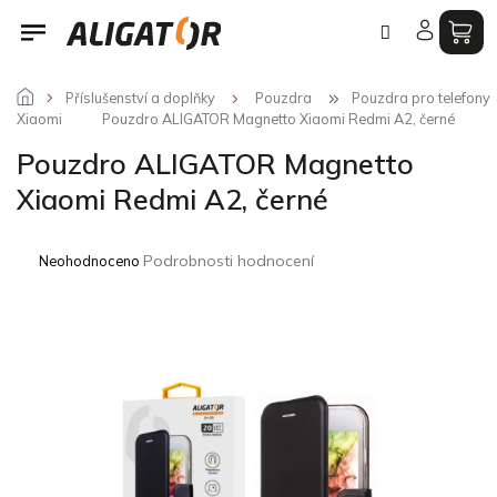
Přejít
na
obsah
Příslušenství a doplňky
Pouzdra
Pouzdra pro telefony
Xiaomi
Pouzdro ALIGATOR Magnetto Xiaomi Redmi A2, černé
Pouzdro ALIGATOR Magnetto
Xiaomi Redmi A2, černé
Průměrné
Podrobnosti hodnocení
Neohodnoceno
hodnocení
produktu
je
0,0
z
5
hvězdiček.