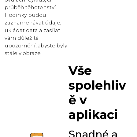
průběh těhotenství.
Hodinky budou
zaznamenávat údaje,
ukládat data a zasílat
vám důležitá
upozornění, abyste byly
stále v obraze.
Vše
spolehliv
ě v
aplikaci
Snadné a