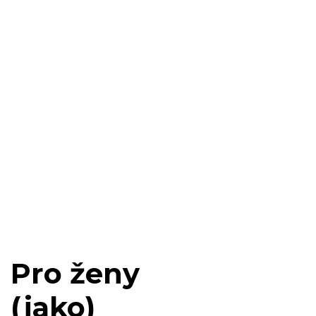
perfektní zvuk.
Pohodlné telefonování
přímo ze zápěstí.
Zobrazení příchozích
hovorů s možností
přijetí i odmítnutí
přímo na displeji
hodinek. Vytvořte si
vlastní seznam svých
oblíbených kontaktů
nebo nejčastěji
vytáčených čísel,
pomocí aplikace ve
Vašem telefonu.
Pro ženy
(jako)