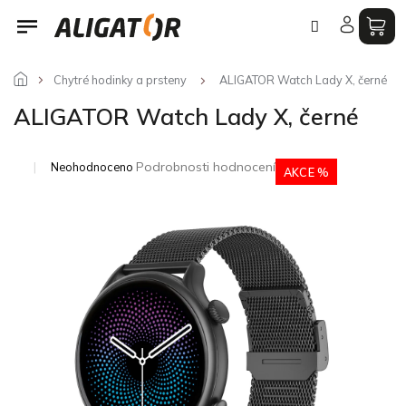
Přejít
na
obsah
Chytré hodinky a prsteny
ALIGATOR Watch Lady X, černé
ALIGATOR Watch Lady X, černé
Průměrné
Podrobnosti hodnocení
Neohodnoceno
AKCE %
hodnocení
produktu
je
0,0
z
5
hvězdiček.