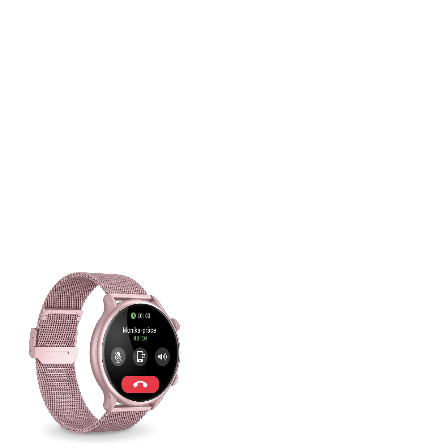
z hodinek
Příjem i
vytáčení
hovorů a
oblíbené
kontakty
Funkce mobilního
telefonu díky
technologii Dual
Bluetooth včetně
výkonného 3W
reproduktoru pro