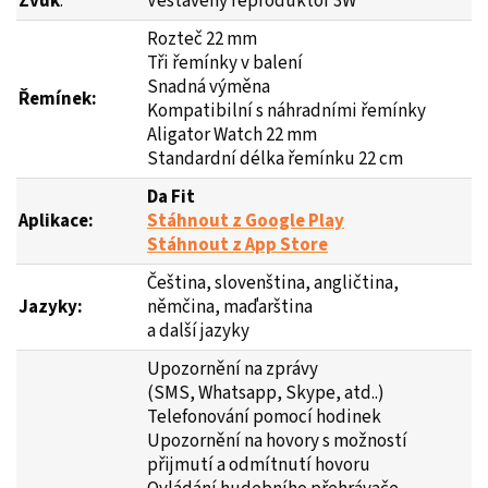
Zvuk
:
Vestavěný reproduktor 3W
Rozteč 22 mm
Tři řemínky v balení
Snadná výměna
Řemínek:
Kompatibilní s náhradními řemínky
Aligator Watch 22 mm
Standardní délka řemínku 22 cm
Da Fit
Aplikace:
Stáhnout z Google Play
Stáhnout z App Store
Čeština, slovenština, angličtina,
Jazyky:
němčina, maďarština
a další jazyky
Upozornění na zprávy
(SMS, Whatsapp, Skype, atd..)
Telefonování pomocí hodinek
Upozornění na hovory s možností
přijmutí a odmítnutí hovoru