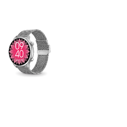
Špičkový
displej s
ultra
jemným
rozlišením
360×360px
Aligator Watch Lady X
nabízí vylepšený,
čitelnější a lépe
ovladatelný displej,
intuitivní rozhraní je
zárukou snadného a
pohodlného ovládání.