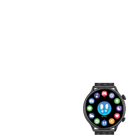
ovládání
Pohodlné a
přehledné
menu
Aligator Watch Lady X
nabízí přehledné
kruhové menu pro
usnadnění navigace a
přístupu k jednotlivým
funkcím. Rozložení je
logické a intuitivní, což
umožní snadno se
pohybovat mezi
jednotlivými položkami