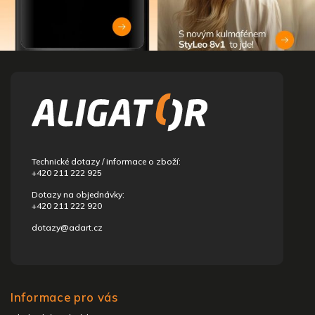
Z
á
p
a
t
í
Technické dotazy / informace o zboží:
+420 211 222 925
Dotazy na objednávky:
+420 211 222 920
dotazy@adart.cz
Informace pro vás