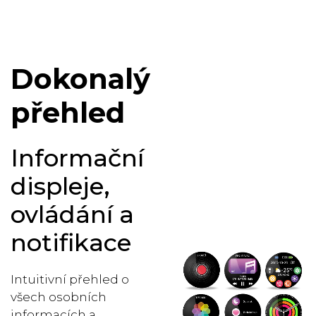
Více než stovka
atraktivních ciferníků
na výběr.
Dokonalý
přehled
Informační
displeje,
ovládání a
notifikace
Intuitivní přehled o
všech osobních
informacích a