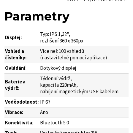
Parametry
Typ: IPS 1,32",
Displej:
rozlišení 360 x 360px
Vzhled a
Více než 100 vzhledů
čísleníky:
(nastavitelné pomocí aplikace)
Ovládání
:
Dotykový displej
Týdenní výdrž,
Baterie a
kapacita 220mAh,
výdrž:
nabíjení magnetickým USB kabelem
Voděodolnost:
IP 67
Vibrace:
Ano
Konektivita
:
Bluetooth 5.0