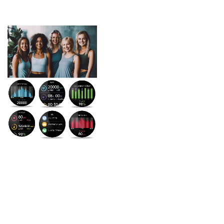
Každému
na míru
Aligator Watch Lady X
nabízí vše, co
potřebujete pro sport,
pohyb i sledování
vašeho zdraví. Vyberte
si ze široké nabídky
aktivit, nastavte své
osobní cíle a sledujte
přehledně vaše výkony.
Statistiky si můžete
zpětně pohlédnout v
aplikaci svého
mobilního telefonu.