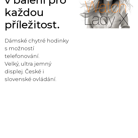
v balení pro
každou
příležitost.
Dámské chytré hodinky
s možností
telefonování.
Velký, ultra jemný
displej. České i
slovenské ovládání.
Úžasně
ostrý
obraz