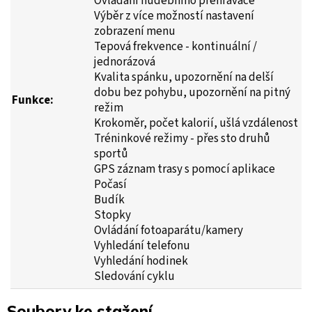
Ovládání hudebního přehrávače
Výběr z více možností nastavení
zobrazení menu
Tepová frekvence - kontinuální /
jednorázová
Kvalita spánku, upozornění na delší
dobu bez pohybu, upozornění na pitný
Funkc
e:
režim
Krokoměr, počet kalorií, ušlá vzdálenost
Tréninkové režimy - přes sto druhů
sportů
GPS záznam trasy s pomocí aplikace
Počasí
Budík
Stopky
Ovládání fotoaparátu/kamery
Vyhledání telefonu
Vyhledání hodinek
Sledování cyklu
Soubory ke stažení