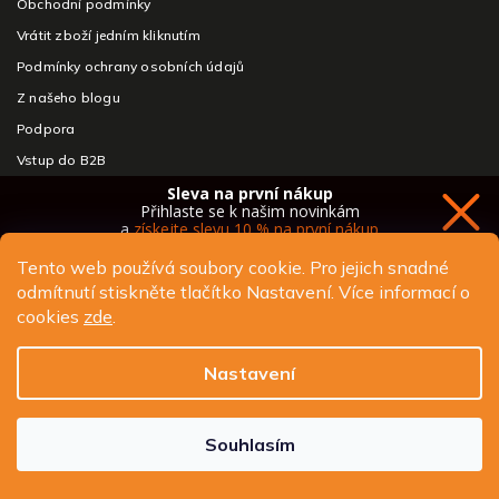
Obchodní podmínky
Vrátit zboží jedním kliknutím
Podmínky ochrany osobních údajů
Z našeho blogu
Podpora
Vstup do B2B
Kontakty a reklamace
Sleva na první nákup
Přihlaste se k našim novinkám
O nás
a
získejte slevu 10 % na první nákup
Tento web používá soubory cookie. Pro jejich snadné
Kategorie
odmítnutí stiskněte tlačítko Nastavení. Více informací o
SLEVY AŽ 40 %
cookies
zde
.
Chci novinky a slevu
Telefony & tablety
Nastavení
Chytré hodinky a prsteny
Ochrana osobních údajů
Chytré doplňky
Sluchátka & reproduktory
Souhlasím
Z našeho blogu