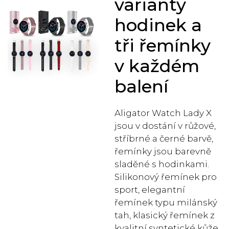
varianty
hodinek a
tři řemínky
v každém
balení
Aligator Watch Lady X
jsou v dostání v růžové,
stříbrné a černé barvě,
řemínky jsou barevně
sladěné s hodinkami.
Silikonový řemínek pro
sport, elegantní
řemínek typu milánský
tah, klasický řemínek z
kvalitní syntetické kůže.