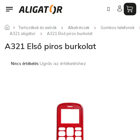
Ugrás
a
fő
tartalomhoz
Tartozékok és extrák
Alkatrészek
Gombos telefonok
A321 aligátor
A321 Első piros burkolat
A321 Első piros burkolat
A
Ugrás az értékeléshez
Nincs értékelés
termék
átlagos
értékelése
5-
ből
0,0
csillag.