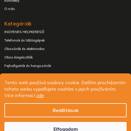
Kontakty
O nás
Kategóriák
INGYENES HELYKERESŐ
Telefonok és táblagépek
Okosórák és elektronika
Okos kiegészítők
Fejhallgatók és hangszórók
Tento web používá soubory cookie. Dalším procházením
tohoto webu vyjadřujete souhlas s jejich používáním..
Copyright 2026
ALIGATOR - telefony, chytré hodinky a
Více informací
zde
.
příslušenství
. Minden jog fenntartva.
Süti beállítások szerkesztése
Beállítások
Design
Shoptak.cz
| Platforma
Shoptet.cz
Elfogadom