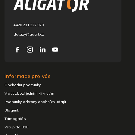
l
é
c
+420 211 222 920
dotazy@adart.cz
Informace pro vás
Obchodní podmínky
Vrátit zboží jedním kliknutím
Podmínky ochrany osobních údajů
Blogunk
Támogatás
Vstup do B2B