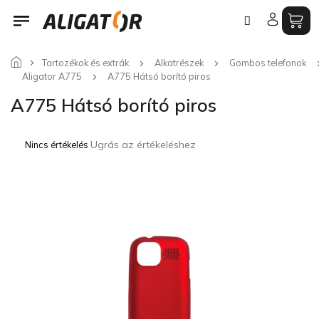
Ugrás
a
fő
tartalomhoz
Tartozékok és extrák
Alkatrészek
Gombos telefonok
Aligator A775
A775 Hátsó borító piros
A775 Hátsó borító piros
A
Ugrás az értékeléshez
Nincs értékelés
termék
átlagos
értékelése
5-
ből
0,0
csillag.