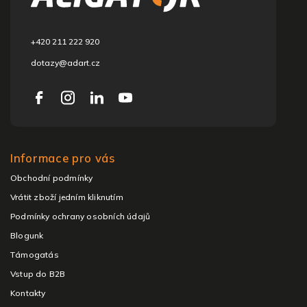
é
c
+420 211 222 920
dotazy@adart.cz
Informace pro vás
Obchodní podmínky
Vrátit zboží jedním kliknutím
Podmínky ochrany osobních údajů
Blogunk
Támogatás
Vstup do B2B
Kontakty