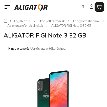
Ugrás
a
fő
tartalomhoz
Egyéb áruk
Elfogyott termékek
Elfogyott telefonok
Az okostelefonok elkeltek
ALIGATOR FiGi Note 3 32 GB
ALIGATOR FiGi Note 3 32 GB
A
Ugrás az értékeléshez
Nincs értékelés
termék
átlagos
értékelése
5-
ből
0,0
csillag.