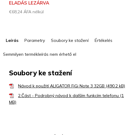
ELADÁS LEZÁRVA
€68,24 ÁFA nélkül
Egységár:
Leírás
Parametry
Soubory ke stažení
Értékelés
Semmilyen termékleírás nem érhető el
Soubory ke stažení
Návod k použití ALIGATOR FiGi Note 3 32GB (490.2 kB)
2.Část - Podrobný návod k dalším funkcím telefonu (1
MB)