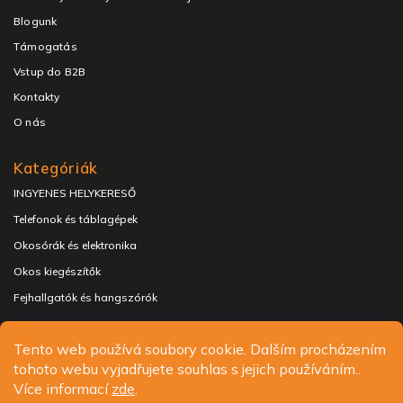
Blogunk
Támogatás
Vstup do B2B
Kontakty
O nás
Kategóriák
INGYENES HELYKERESŐ
Telefonok és táblagépek
Okosórák és elektronika
Okos kiegészítők
Fejhallgatók és hangszórók
Tento web používá soubory cookie. Dalším procházením
tohoto webu vyjadřujete souhlas s jejich používáním..
Copyright 2026
ALIGATOR - telefony, chytré hodinky a
Více informací
zde
.
příslušenství
. Minden jog fenntartva.