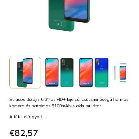
Stílusos dizájn, 6,8"-os HD+ kijelző, csúcsminőségű hármas
kamera és hatalmas 5100mAh-s akkumulátor.
A tétel elfogyott…
€82,57