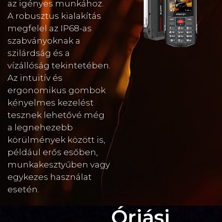
az igényes munkához.
A robusztus kialakítás
megfelel az IP68-as
szabványoknak a
szilárdság és a
vízállóság tekintetében.
Az intuitív és
ergonomikus gombok
kényelmes kezelést
tesznek lehetővé még
a legnehezebb
körülmények között is,
például erős esőben,
munkakesztyűben vagy
egykezes használat
esetén.
Óriási