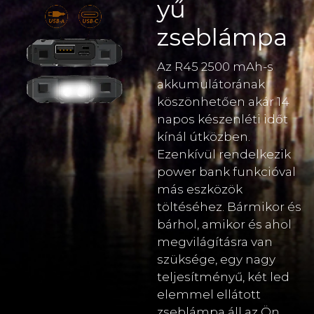
yű
zseblámpa
Az R45 2500 mAh-s
akkumulátorának
köszönhetően akár 14
napos készenléti időt
kínál útközben.
Ezenkívül rendelkezik
power bank funkcióval
más eszközök
töltéséhez. Bármikor és
bárhol, amikor és ahol
megvilágításra van
szüksége, egy nagy
teljesítményű, két led
elemmel ellátott
zseblámpa áll az Ön