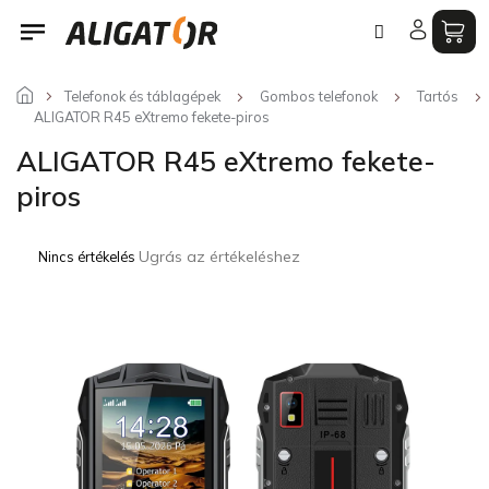
Ugrás
a
fő
tartalomhoz
Telefonok és táblagépek
Gombos telefonok
Tartós
ALIGATOR R45 eXtremo fekete-piros
ALIGATOR R45 eXtremo fekete-
piros
A
Ugrás az értékeléshez
Nincs értékelés
termék
átlagos
értékelése
5-
ből
0,0
csillag.