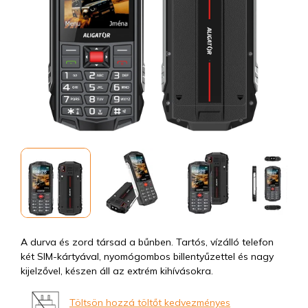
A durva és zord társad a bűnben. Tartós, vízálló telefon
két SIM-kártyával, nyomógombos billentyűzettel és nagy
kijelzővel, készen áll az extrém kihívásokra.
Töltsön hozzá töltőt kedvezményes