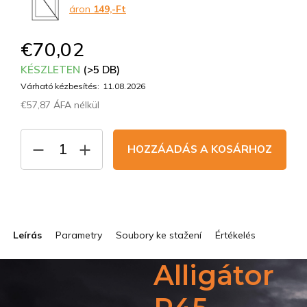
áron
149,-Ft
€70,02
KÉSZLETEN
(>5 DB)
Várható kézbesítés:
11.08.2026
€57,87 ÁFA nélkül
Egységár:
HOZZÁADÁS A KOSÁRHOZ
Leírás
Parametry
Soubory ke stažení
Értékelés
Alligátor