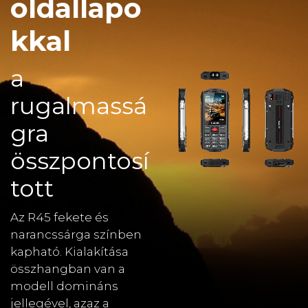
oldallapo
kkal
a
rugalmassá
gra
összpontosí
tott
Az R45 fekete és
narancssárga színben
kapható. Kialakítása
összhangban van a
modell domináns
jellegével, azaz a