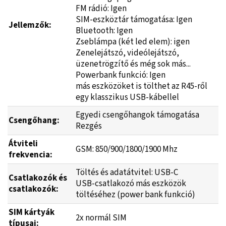
FM rádió: Igen
SIM-eszköztár támogatása: Igen
Jellemzők:
Bluetooth: Igen
Zseblámpa (két led elem): igen
Zenelejátszó, videólejátszó,
üzenetrögzítő és még sok más...
Powerbank funkció: Igen
más eszközöket is tölthet az R45-ről
egy klasszikus USB-kábellel
Egyedi csengőhangok támogatása
Csengőhang:
Rezgés
Átviteli
GSM: 850/900/1800/1900 Mhz
frekvencia:
Töltés és adatátvitel: USB-C
Csatlakozók és
USB-csatlakozó más eszközök
csatlakozók:
töltéséhez (power bank funkció)
SIM kártyák
2x normál SIM
típusai: