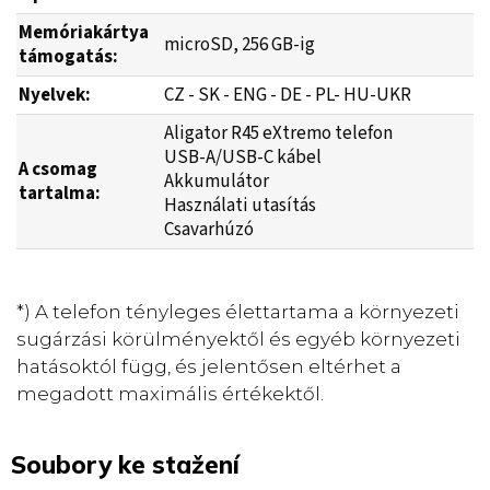
Memóriakártya
microSD, 256 GB-ig
támogatás:
Nyelvek:
CZ - SK - ENG - DE - PL- HU-UKR
Aligator R45 eXtremo telefon
USB-A/USB-C kábel
A csomag
Akkumulátor
tartalma:
Használati utasítás
Csavarhúzó
*) A telefon tényleges élettartama a környezeti
sugárzási körülményektől és egyéb környezeti
hatásoktól függ, és jelentősen eltérhet a
megadott maximális értékektől.
Soubory ke stažení