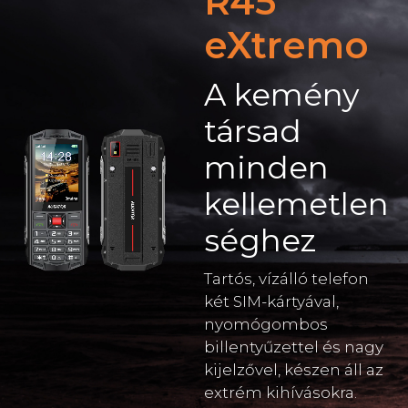
R45
eXtremo
A kemény
társad
minden
kellemetlen
séghez
Tartós, vízálló telefon
két SIM-kártyával,
nyomógombos
billentyűzettel és nagy
kijelzővel, készen áll az
extrém kihívásokra.