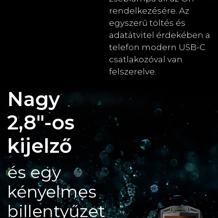
rendelkezésére. Az
egyszerű töltés és
adatátvitel érdekében a
telefon modern USB-C
csatlakozóval van
felszerelve.
Nagy
2,8"-os
kijelző
és egy
kényelmes
billentyűzet