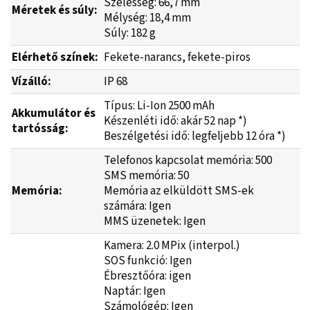
Szélesség: 66,7 mm
Méretek és súly:
Mélység: 18,4 mm
Súly: 182 g
Elérhető színek:
Fekete-narancs, fekete-piros
Vízálló:
IP 68
Típus: Li-Ion 2500 mAh
Akkumulátor és
Készenléti idő: akár 52 nap *)
tartósság:
Beszélgetési idő: legfeljebb 12 óra *)
Telefonos kapcsolat memória: 500
SMS memória: 50
Memória:
Memória az elküldött SMS-ek
számára: Igen
MMS üzenetek: Igen
Kamera: 2.0 MPix (interpol.)
SOS funkció: Igen
Ébresztőóra: igen
Naptár: Igen
Számológép: Igen