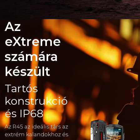
Az
eXtreme
számára
készült
Tartós
konstrukció
és IP68
Az R45 az ideális társ az
extrém kalandokhoz és