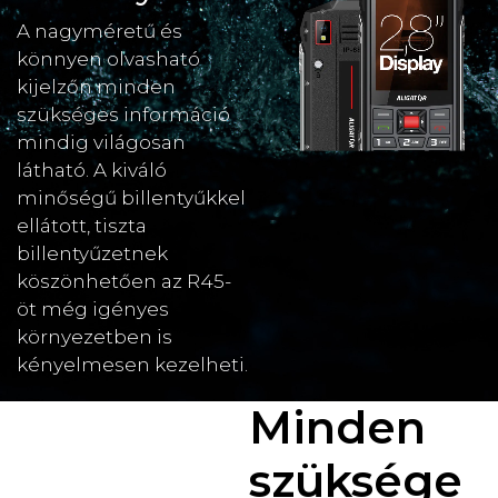
A nagyméretű és
könnyen olvasható
kijelzőn minden
szükséges információ
mindig világosan
látható. A kiváló
minőségű billentyűkkel
ellátott, tiszta
billentyűzetnek
köszönhetően az R45-
öt még igényes
környezetben is
kényelmesen kezelheti.
Minden
szüksége