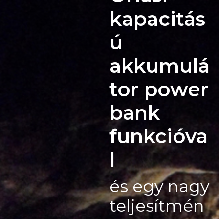
kapacitás
ú
akkumulá
tor power
bank
funkcióva
l
és egy nagy
teljesítmén