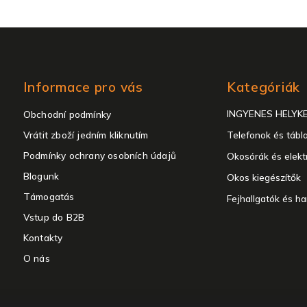
Kategóriák
Informace pro vás
Kategóriák
átugrása
INGYENES HELYK
Obchodní podmínky
Vrátit zboží jedním kliknutím
Telefonok és tábl
Podmínky ochrany osobních údajů
Okosórák és elekt
Blogunk
Okos kiegészítők
Támogatás
Fejhallgatók és h
Vstup do B2B
Kontakty
O nás