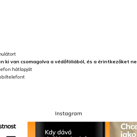
mulátort
en ki van csomagolva a védőfóliából, és a érintkezőket 
lefon hátlapját
obiltelefont
Instagram