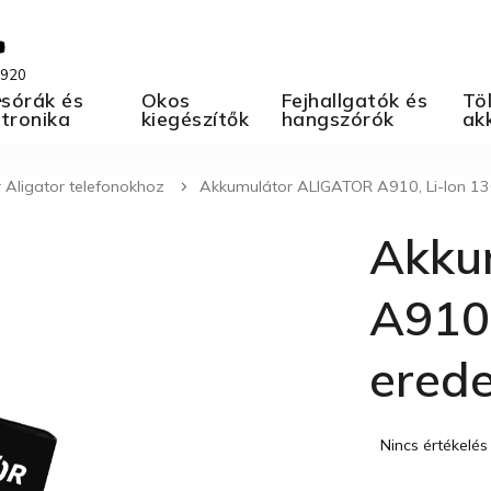
 920
A
sórák és
Okos
Fejhallgatók és
Töl
ktronika
kiegészítők
hangszórók
ak
 Aligator telefonokhoz
Akkumulátor ALIGATOR A910, Li-Ion 13
Akku
A910,
erede
A
Nincs értékelés
termék