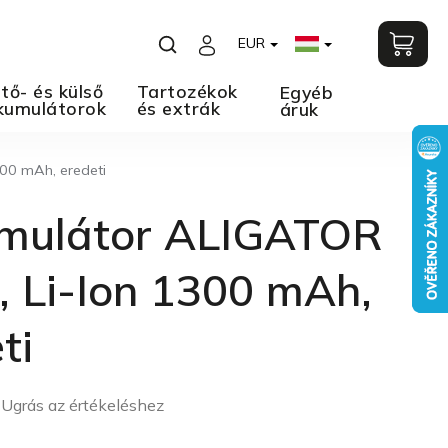
EUR
tő- és külső
Tartozékok
Egyéb
kumulátorok
és extrák
áruk
00 mAh, eredeti
mulátor ALIGATOR
 Li-Ion 1300 mAh,
ti
Ugrás az értékeléshez