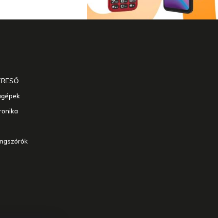
ERESŐ
agépek
ronika
angszórók