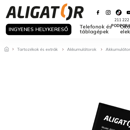
Ugrás
a
fő
211 222
tartalomhoz
Telefonok és
PODPOR
Oko
INGYENES HELYKERESŐ
táblagépek
ele
Tartozékok és extrák
Akkumulátorok
Akkumulátor