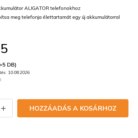
akkumulátor ALIGATOR telefonokhoz
tsa meg telefonja élettartamát egy új akkumulátorral
35
>5 DB)
és:
10.08.2026
l
HOZZÁADÁS A KOSÁRHOZ