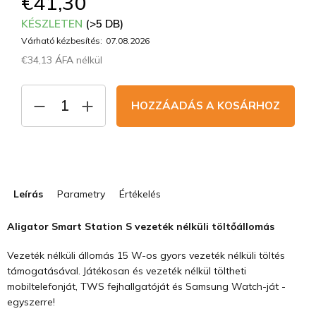
€41,30
KÉSZLETEN
(>5 DB)
Várható kézbesítés:
07.08.2026
€34,13 ÁFA nélkül
Egységár:
HOZZÁADÁS A KOSÁRHOZ
Leírás
Parametry
Értékelés
Aligator Smart Station S vezeték nélküli töltőállomás
Vezeték nélküli állomás 15 W-os gyors vezeték nélküli töltés
támogatásával. Játékosan és vezeték nélkül töltheti
mobiltelefonját, TWS fejhallgatóját és Samsung Watch-ját -
egyszerre!