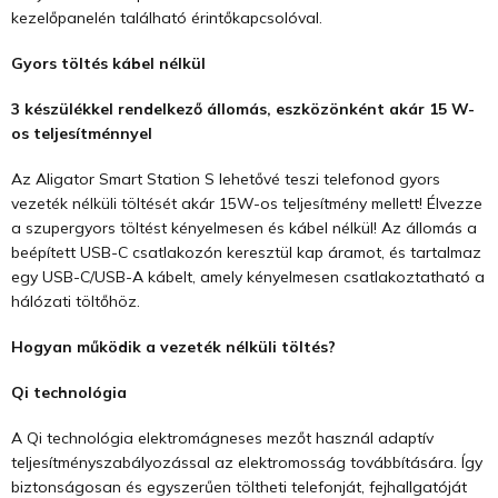
kezelőpanelén található érintőkapcsolóval.
Gyors töltés kábel nélkül
3 készülékkel rendelkező állomás, eszközönként akár 15 W-
os teljesítménnyel
Az Aligator Smart Station S lehetővé teszi telefonod gyors
vezeték nélküli töltését akár 15W-os teljesítmény mellett! Élvezze
a szupergyors töltést kényelmesen és kábel nélkül! Az állomás a
beépített USB-C csatlakozón keresztül kap áramot, és tartalmaz
egy USB-C/USB-A kábelt, amely kényelmesen csatlakoztatható a
hálózati töltőhöz.
Hogyan működik a vezeték nélküli töltés?
Qi technológia
A Qi technológia elektromágneses mezőt használ adaptív
teljesítményszabályozással az elektromosság továbbítására. Így
biztonságosan és egyszerűen töltheti telefonját, fejhallgatóját