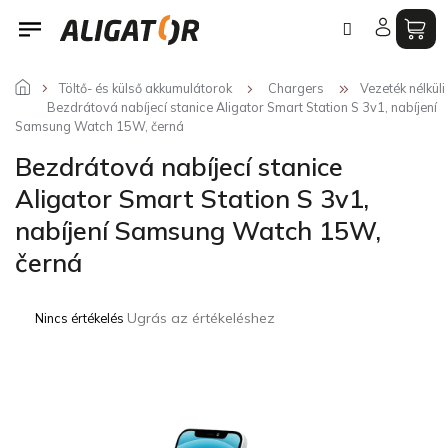
Ugrás
a
fő
tartalomhoz
Töltő- és külső akkumulátorok
Chargers
Vezeték nélküli
Bezdrátová nabíjecí stanice Aligator Smart Station S 3v1, nabíjení
Samsung Watch 15W, černá
Bezdrátová nabíjecí stanice
Aligator Smart Station S 3v1,
nabíjení Samsung Watch 15W,
černá
A
Ugrás az értékeléshez
Nincs értékelés
termék
átlagos
értékelése
5-
ből
0,0