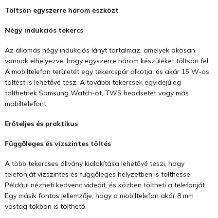
Töltsön egyszerre három eszközt
Négy indukciós tekercs
Az állomás négy indukciós lányt tartalmaz, amelyek okosan
vannak elhelyezve, hogy egyszerre három készüléket töltsön fel.
A mobiltelefon területét egy tekercspár alkotja, és akár 15 W-os
töltést is lehetővé tesz. A további tekercsek egyidejűleg
tölthetnek Samsung Watch-ot, TWS headsetet vagy más
mobiltelefont.
Erőteljes és praktikus
Függőleges és vízszintes töltés
A több tekercses állvány kialakítása lehetővé teszi, hogy
telefonját vízszintes és függőleges helyzetben is tölthesse.
Például nézheti kedvenc videóit, és közben töltheti a telefonját.
Egy másik fontos jellemzője, hogy a mobiltelefon akár 8 mm
vastag tokban is tölthető.