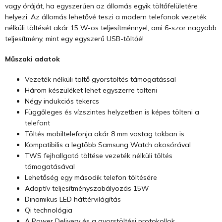
vagy óráját, ha egyszerűen az állomás egyik töltőfelületére
helyezi. Az állomás lehetővé teszi a modern telefonok vezeték
nélküli töltését akár 15 W-os teljesítménnyel, ami 6-szor nagyobb
teljesítmény, mint egy egyszerű USB-töltőé!
Műszaki adatok
Vezeték nélküli töltő gyorstöltés támogatással
Három készüléket lehet egyszerre tölteni
Négy indukciós tekercs
Függőleges és vízszintes helyzetben is képes tölteni a
telefont
Töltés mobiltelefonja akár 8 mm vastag tokban is
Kompatibilis a legtöbb Samsung Watch okosórával
TWS fejhallgató töltése vezeték nélküli töltés
támogatásával
Lehetőség egy második telefon töltésére
Adaptív teljesítményszabályozás 15W
Dinamikus LED háttérvilágítás
Qi technológia
A Power Delivery és a gyorstöltési protokollok