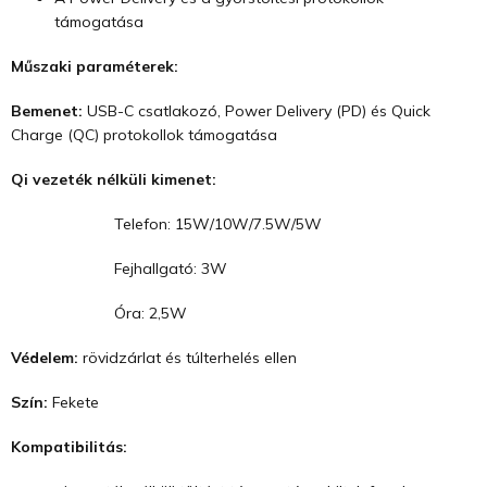
támogatása
Műszaki paraméterek:
Bemenet:
USB-C csatlakozó, Power Delivery (PD) és Quick
Charge (QC) protokollok támogatása
Qi vezeték nélküli kimenet:
Telefon: 15W/10W/7.5W/5W
Fejhallgató: 3W
Óra: 2,5W
Védelem:
rövidzárlat és túlterhelés ellen
Szín:
Fekete
Kompatibilitás: