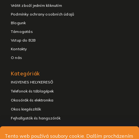
Vrátit zboží jedním kliknutím
Podmínky ochrany osobních údajů
Blogunk
Támogatás
Vstup do B2B
Kontakty
O nás
Kategóriák
INGYENES HELYKERESŐ
Telefonok és táblagépek
Okosórák és elektronika
Okos kiegészítők
Fejhallgatók és hangszórók
Tento web používá soubory cookie. Dalším procházením