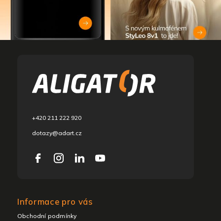
L
á
b
l
é
c
+420 211 222 920
dotazy@adart.cz
Informace pro vás
Obchodní podmínky