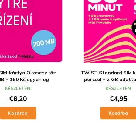
IM-kártya Okoseszköz
TWIST Standard SIM k
B + 150 Kč egyenleg
perccel + 2 GB adattal
feltöltéssel
KÉSZLETEN
KÉSZLETEN
€8,20
€4,95
Kosárba
Kosárba