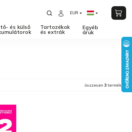
EUR
tő- és külső
Tartozékok
Egyéb
kumulátorok
és extrák
áruk
összesen
3
termék