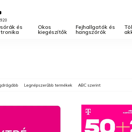
 920
A
sórák és
Okos
Fejhallgatók és
Töl
ktronika
kiegészítők
hangszórók
ak
gdrágább
Legnépszerűbb termékek
ABC szerint