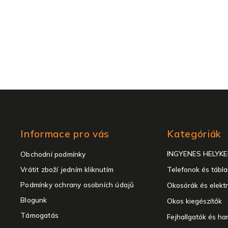
Kategóriák
Informace pro vás
Kategóriák
átugrása
INGYENES HELYK
Obchodní podmínky
Vrátit zboží jedním kliknutím
Telefonok és tábl
Podmínky ochrany osobních údajů
Okosórák és elekt
Blogunk
Okos kiegészítők
Támogatás
Fejhallgatók és h