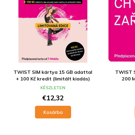
r
k
e
e
n
k
d
l
e
i
z
s
é
t
s
á
e
j
a
TWIST SIM kártya 15 GB adattal
TWIST S
+ 100 Kč kredit (limitált kiadás)
200 M
KÉSZLETEN
€12,32
Kosárba