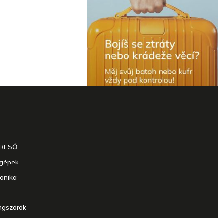
ERESŐ
agépek
ronika
angszórók