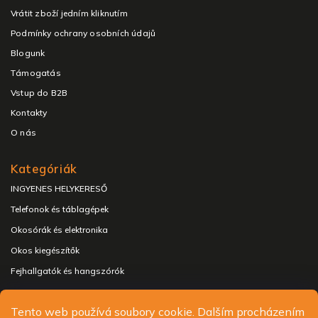
Vrátit zboží jedním kliknutím
Podmínky ochrany osobních údajů
Blogunk
Támogatás
Vstup do B2B
Kontakty
O nás
Kategóriák
INGYENES HELYKERESŐ
Telefonok és táblagépek
Okosórák és elektronika
Okos kiegészítők
Fejhallgatók és hangszórók
Tento web používá soubory cookie. Dalším procházením