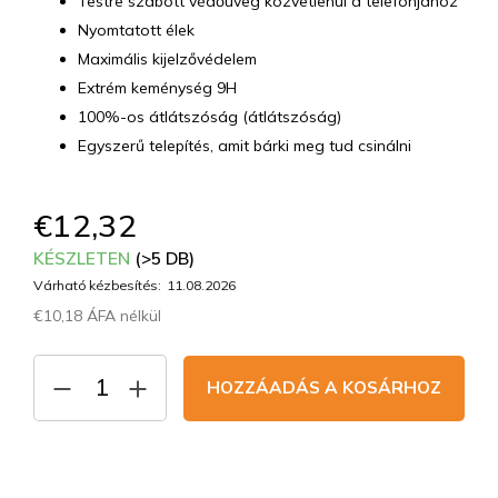
Testre szabott védőüveg közvetlenül a telefonjához
Nyomtatott élek
Maximális kijelzővédelem
Extrém keménység 9H
100%-os átlátszóság (átlátszóság)
Egyszerű telepítés, amit bárki meg tud csinálni
€12,32
KÉSZLETEN
(>5 DB)
Várható kézbesítés:
11.08.2026
€10,18 ÁFA nélkül
Egységár:
HOZZÁADÁS A KOSÁRHOZ