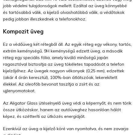
jobb védelmi tulajdonságok mellett. Ezáltal az üveg könnyebbé
és tartósabbá válik, a kijelző olvashatóbbá válik, a védőtokok
pedig jobban illeszkednek a telefonokhoz.
Kompozit üveg
Ez a védőüveg két rétegből áll. Az egyik réteg egy vékony, tartós,
extrém keménységű, 9H keménységű edzett üveg, a második
réteg egy speciális fólia, amely kiváló minőségű japán
ragasztóval biztosítja az üveg tökéletes tapadását a telefon
kijelzőjéhez. Az üvegek nagyon vékonyak (0,25 mm), edzettek
(akár 4 órán keresztül), 100%-ban átlátszóak, lekerekített
élekkel. Az oleofób bevonat taszítja a zsírt és az
ujjlenyomatokat.
Az Aligator Glass ütéselnyelő üveg védi a képernyőt, és nem törik
össze ütközéskor, hanem az autóüveghez hasonlóan hálót
képez, és szétteríti az ütközés energiáját.
Ezenkívül az üveg a kijelző köré van nyomtatva, és nem zavarja