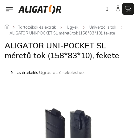
Ugrás
a
fő
tartalomhoz
Tartozékok és extrák
Ügyek
Univerzális tok
ALIGATOR UNI-POCKET SL méretű tok (158*83*10), fekete
ALIGATOR UNI-POCKET SL
méretű tok (158*83*10), fekete
A
Ugrás az értékeléshez
Nincs értékelés
termék
átlagos
értékelése
5-
ből
0,0
csillag.