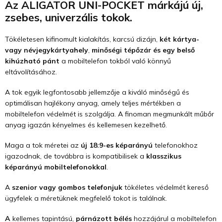
Az ALIGATOR UNI-POCKET márkájú új,
zsebes, univerzális tokok.
Tökéletesen kifinomult kialakítás, karcsú dizájn,
két kártya-
vagy névjegykártyahely
,
minőségi tépőzár és egy belső
kihúzható pánt
a mobiltelefon tokból való könnyű
eltávolításához.
A tok egyik legfontosabb jellemzője a kiváló minőségű és
optimálisan hajlékony anyag, amely teljes mértékben a
mobiltelefon védelmét is szolgálja. A finoman megmunkált műbőr
anyag igazán kényelmes és kellemesen kezelhető.
Maga a tok méretei az
új 18:9-es képarányú
telefonokhoz
igazodnak, de továbbra is kompatibilisek a
klasszikus
képarányú mobiltelefonokkal
.
A
szenior vagy gombos telefonjuk
tökéletes védelmét kereső
ügyfelek a méretüknek megfelelő tokot is találnak.
A
kellemes tapintású,
párnázott bélés
hozzájárul a mobiltelefon