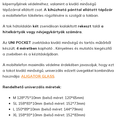
képernyőjének védelméhez, valamint a kiváló minőségű
tépőzárral ellátott csat.
A kihúzható pánttal ellátott tépőzár
a mobiltelefon tökéletes rögzítésére is szolgál a tokban.
A tok hátoldalán
két
zseniálisan kialakított
rekeszt
talál
a
hitelkártyák vagy névjegykártyák számára.
Az
UNI POCKET
zsebtáska kiváló minőségű és tartós műbőrből
készült,
4 méretben
kapható
.
Kényelmes és mutatós kiegészítő
a zsebében és a kézitáskájában.
A mobiltelefon maximális védelme érdekében javasoljuk, hogy ezt
a tokot kiváló minőségű, univerzális edzett üvegekkel kombinálva
használja:
ALIGATOR GLASS
.
Rendelhető univerzális méretek:
M 128*75*10mm (belső méret: 120*65mm)
SL 158*83*10mm (belső méret: 152*73mm)
L 150*89*10mm (belső méret: 144*79mm)
XL 158*93*10mm (belső méret: 152*83mm)