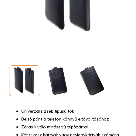
Univerzális zseb típusú tok
Belső pánt a telefon könnyű eltávolításához
Zárás kiváló minőségű tépőzárral
Két rekesz kártyák vagy névjegykártyák számára