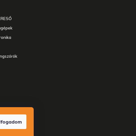
ERESŐ
agépek
ronika
angszórók
enntartva.
lfogadom