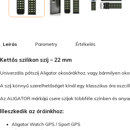
Leírás
Parametry
Értékelés
Kettős szilikon szíj – 22 mm
Univerzális pótszíj Aligator okosórákhoz, vagy bármilyen ok
A szíj könnyű szerelhetőséget kínál egy klasszikus óra oszcil
Az ALIGATOR márkájú csere szíjak többféle színben és any
Illeszkedik az óráinkhoz:
Aligator Watch GPS / Sport GPS