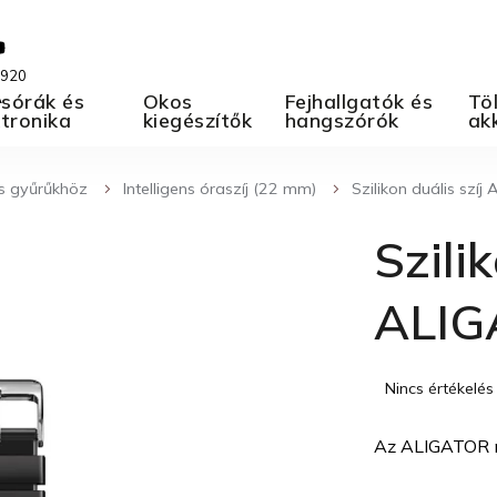
 920
A
sórák és
Okos
Fejhallgatók és
Töl
ktronika
kiegészítők
hangszórók
ak
és gyűrűkhöz
Intelligens óraszíj (22 mm)
Szilikon duális szí
Szilik
ALIG
A
Nincs értékelés
termék
átlagos
Az ALIGATOR min
értékelése
5-