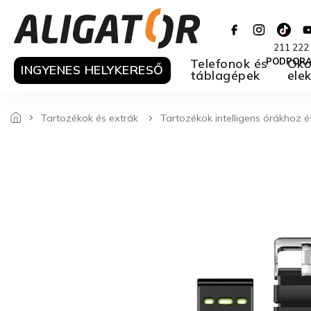
Ugrás
a
fő
211 222
tartalomhoz
Telefonok és
PODPOR
Oko
INGYENES HELYKERESŐ
táblagépek
ele
Tartozékok és extrák
Tartozékok intelligens órákhoz 