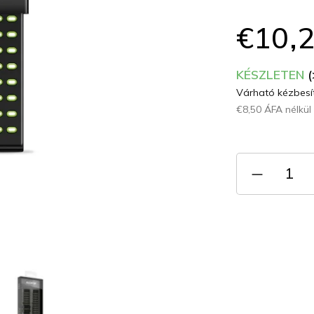
ből
0,0
€10,
csillag.
KÉSZLETEN
(
Várható kézbesít
€8,50 ÁFA nélkül
Egységár: