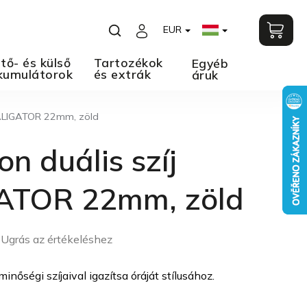
EUR
tő- és külső
Tartozékok
Egyéb
kumulátorok
és extrák
áruk
j ALIGATOR 22mm, zöld
on duális szíj
ATOR 22mm, zöld
Ugrás az értékeléshez
őségi szíjaival igazítsa óráját stílusához.