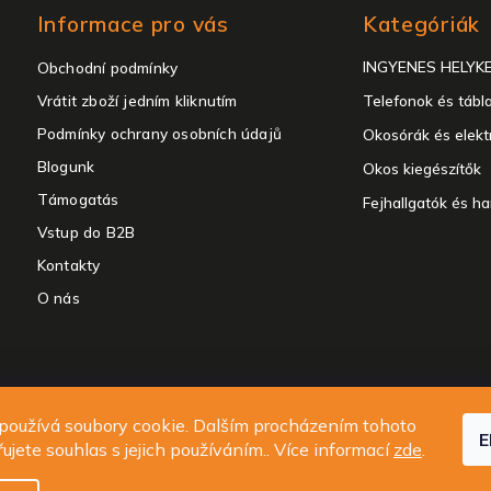
Kategóriák
Informace pro vás
Kategóriák
átugrása
INGYENES HELYK
Obchodní podmínky
Vrátit zboží jedním kliknutím
Telefonok és tábl
Podmínky ochrany osobních údajů
Okosórák és elekt
Blogunk
Okos kiegészítők
Támogatás
Fejhallgatók és h
Vstup do B2B
Kontakty
O nás
t 2026
ALIGATOR - telefony, chytré hodinky a příslušenství
. Minden jog f
používá soubory cookie. Dalším procházením tohoto
E
Süti beállítások szerkesztése
ujete souhlas s jejich používáním.. Více informací
zde
.
Design
Shoptak.cz
| Platforma
Shoptet.cz