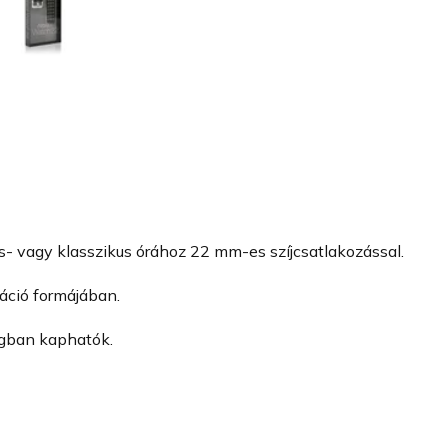
os- vagy klasszikus órához 22 mm-es szíjcsatlakozással.
láció formájában.
agban kaphatók.