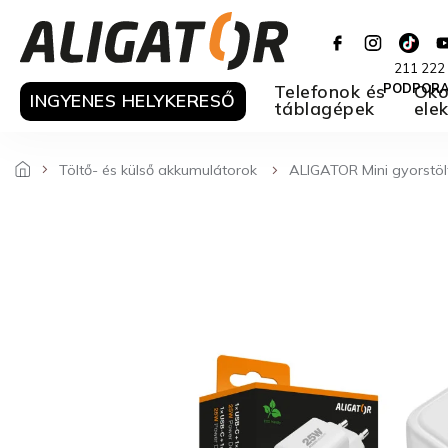
Ugrás
a
fő
211 222
tartalomhoz
Telefonok és
PODPOR
Oko
INGYENES HELYKERESŐ
táblagépek
ele
Töltő- és külső akkumulátorok
ALIGATOR Mini gyorstöl