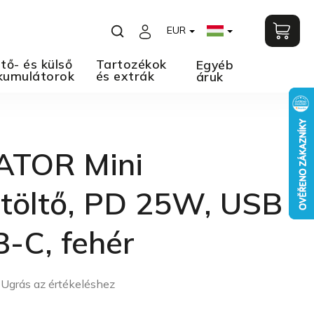
EUR
tő- és külső
Tartozékok
Egyéb
kumulátorok
és extrák
áruk
ATOR Mini
stöltő, PD 25W, USB
-C, fehér
Ugrás az értékeléshez