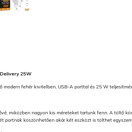
 Delivery 25W
ő modern fehér kivitelben, USB-A porttal és 25 W teljesítmén
ővé, miközben nagyon kis méreteket tartunk fenn. A töltő kö
t portnak köszönhetően akár két eszközt is tölthet egyszerr