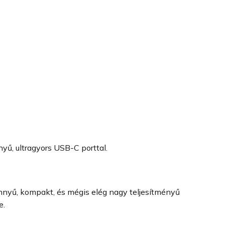
yű, ultragyors USB-C porttal.
nnyű, kompakt, és mégis elég nagy teljesítményű
e.