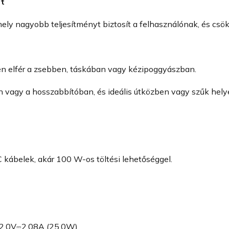
st
mely nagyobb teljesítményt biztosít a felhasználónak, és csök
yen elfér a zsebben, táskában vagy kézipoggyászban.
vagy a hosszabbítóban, és ideális útközben vagy szűk hely
belek, akár 100 W-os töltési lehetőséggel.
12.0V⎓2.08A (25.0W)