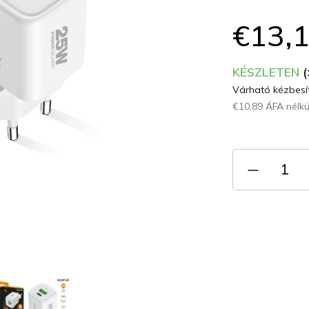
átlagos
értékelése
€13,
5-
ből
0,0
KÉSZLETEN
(
csillag.
Várható kézbesít
€10,89 ÁFA nélkü
Egységár: