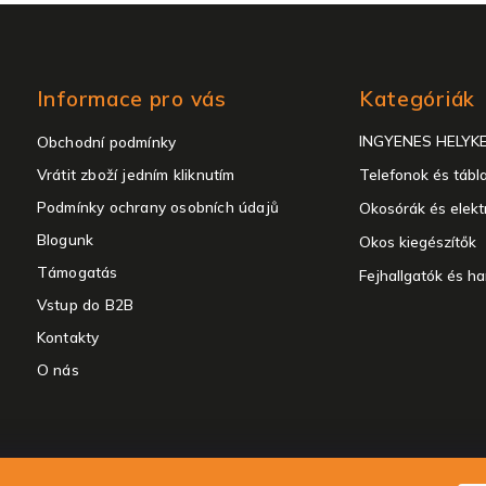
Kategóriák
Informace pro vás
Kategóriák
átugrása
INGYENES HELYK
Obchodní podmínky
Vrátit zboží jedním kliknutím
Telefonok és tábl
Podmínky ochrany osobních údajů
Okosórák és elekt
Blogunk
Okos kiegészítők
Támogatás
Fejhallgatók és h
Vstup do B2B
Kontakty
O nás