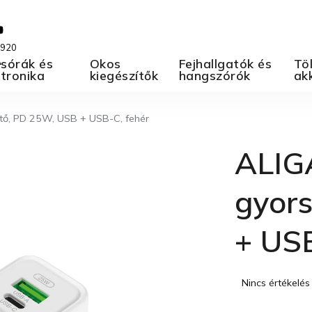
 920
A
sórák és
Okos
Fejhallgatók és
Töl
ktronika
kiegészítők
hangszórók
ak
tő, PD 25W, USB + USB-C, fehér
ALIG
gyor
+ USB
A
Nincs értékelés
termék