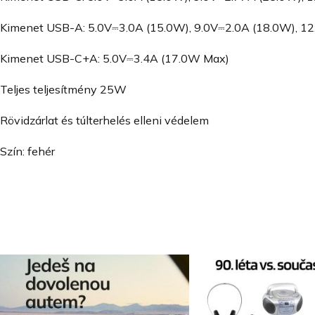
Kimenet USB-A: 5.0V⎓3.0A (15.0W), 9.0V⎓2.0A (18.0W), 1
Kimenet USB-C+A: 5.0V⎓3.4A (17.0W Max)
Teljes teljesítmény 25W
Rövidzárlat és túlterhelés elleni védelem
Szín: fehér