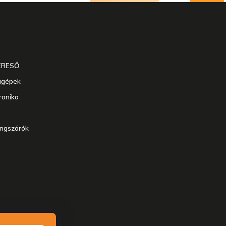
ERESŐ
agépek
ronika
angszórók