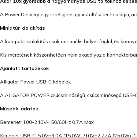
Akár 10x gyorsabb
a hagyományos USB töltőkhöz képe
A Power Delivery egy intelligens gyorstöltési technológia, a
Miniatűr kialakítás
A kompakt kialakítás csak minimális helyet foglal, és könn
Kis méretének köszönhetően nem akadályoz a konnektorban 
Ajánlott tartozékok
Alligator Power USB-C kábelek
A ALIGATOR POWER csúcsminőségű, csúcsminőségű USB-C ká
Műszaki adatok
Bemenet: 100-240V~ 50/60Hz 0.7A Max
Kimenet USB-C: 5.0V⎓3.0A (15.0W), 9.0V⎓2.77A (25.0W), 