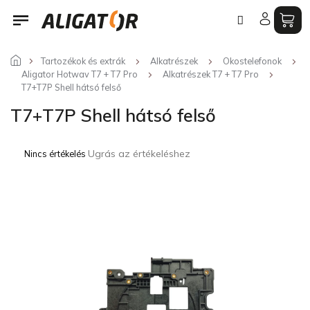
Ugrás
a
fő
tartalomhoz
Tartozékok és extrák
Alkatrészek
Okostelefonok
Aligator Hotwav T7 + T7 Pro
Alkatrészek T7 + T7 Pro
T7+T7P Shell hátsó felső
T7+T7P Shell hátsó felső
A
Ugrás az értékeléshez
Nincs értékelés
termék
átlagos
értékelése
5-
ből
0,0
csillag.