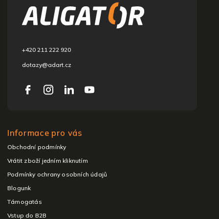
l
é
c
+420 211 222 920
dotazy@adart.cz
Informace pro vás
Obchodní podmínky
Vrátit zboží jedním kliknutím
Podmínky ochrany osobních údajů
Blogunk
Támogatás
Vstup do B2B