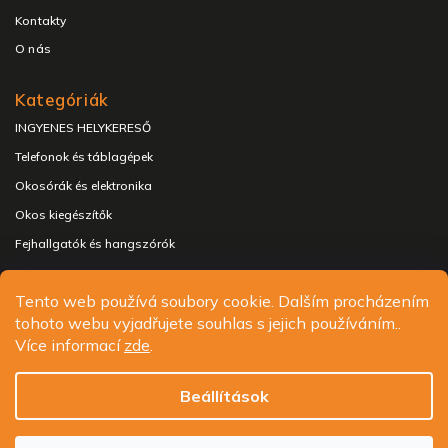
Kontakty
O nás
Kategóriák
INGYENES HELYKERESŐ
Telefonok és táblagépek
Okosórák és elektronika
Okos kiegészítők
Fejhallgatók és hangszórók
Tento web používá soubory cookie. Dalším procházením
tohoto webu vyjadřujete souhlas s jejich používáním..
Copyright 2026
ALIGATOR - telefony, chytré hodinky a
Více informací
zde
.
příslušenství
. Minden jog fenntartva.
Süti beállítások szerkesztése
Beállítások
Design
Shoptak.cz
| Platforma
Shoptet.cz